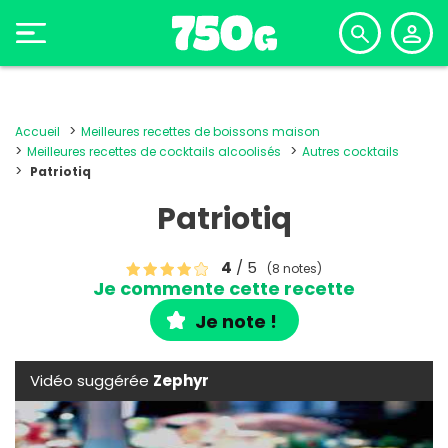
Accueil
Meilleures recettes de boissons maison
Meilleures recettes de cocktails alcoolisés
Autres cocktails
Patriotiq
Patriotiq
4
/ 5
(8 notes)
Je commente cette recette
Je note !
Vidéo suggérée
Zephyr