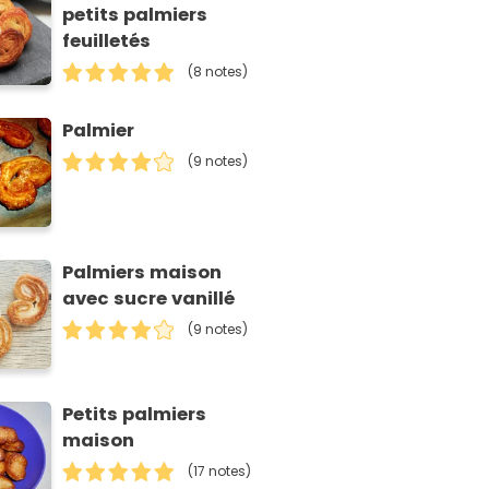
petits palmiers
feuilletés
(8 notes)
Palmier
(9 notes)
Palmiers maison
avec sucre vanillé
(9 notes)
Petits palmiers
maison
(17 notes)