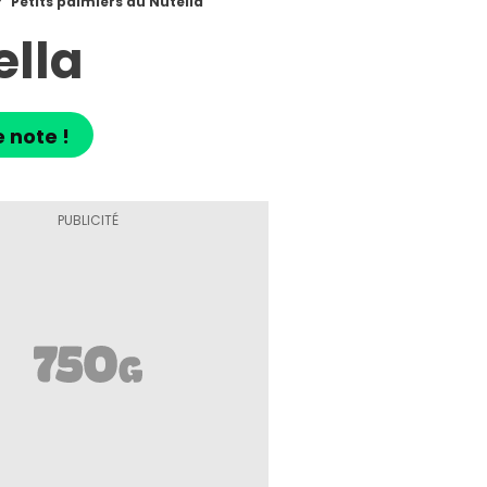
Petits palmiers au Nutella
ella
 note !