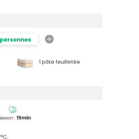
 personnes
1 pâte feuilletée
isson :
15min
0°C.