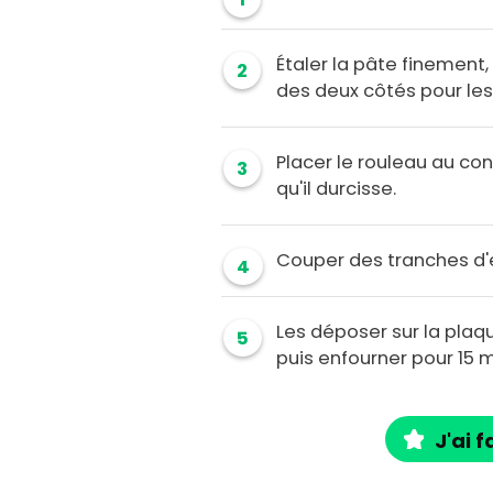
Étaler la pâte finement, 
2
des deux côtés pour les 
Placer le rouleau au co
3
qu'il durcisse.
Couper des tranches d'e
4
Les déposer sur la plaqu
5
puis enfourner pour 15 m
J'ai f