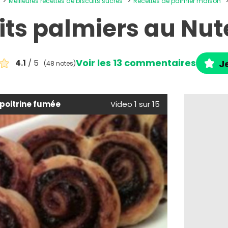
Meilleures recettes de biscuits sucrés
Recettes de palmier maison
its palmiers au Nut
Voir les 13 commentaires
4.1
/ 5
Je
(48 notes)
 poitrine fumée
Video 1 sur 15