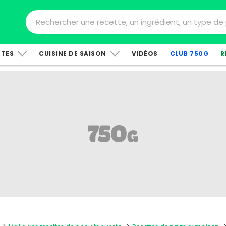
TTES
CUISINE DE SAISON
VIDÉOS
CLUB 750G
R