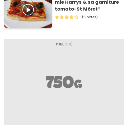
mie Harrys & sa garniture
tomato-St Môret®
(5 notes)