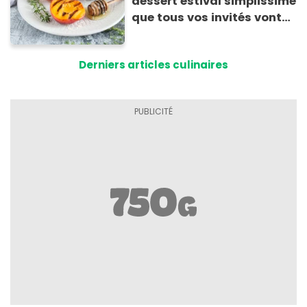
dessert estival simplissime
que tous vos invités vont
vous réclamer
Derniers articles culinaires