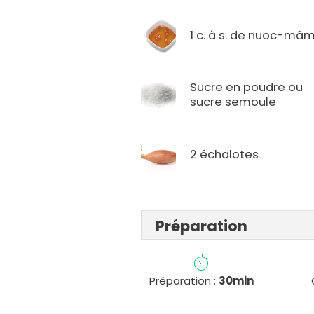
1 c. à s. de nuoc-mâ
Sucre en poudre ou
sucre semoule
2 échalotes
Préparation
Préparation :
30min