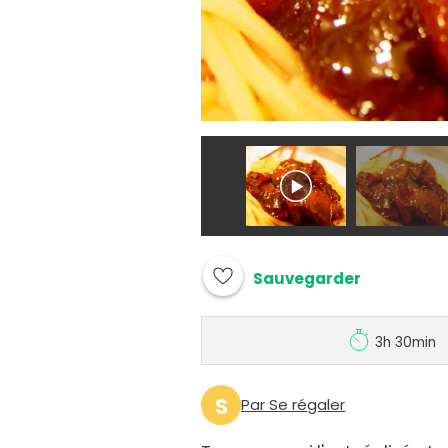
Sauvegarder
3h 30min
S
Par Se régaler