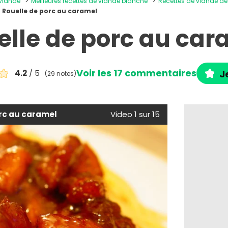
 viande
Meilleures recettes de viande blanche
Recettes de viande d
Rouelle de porc au caramel
elle de porc au car
Voir les 17 commentaires
4.2
/ 5
J
(29 notes)
orc au caramel
Video 1 sur 15