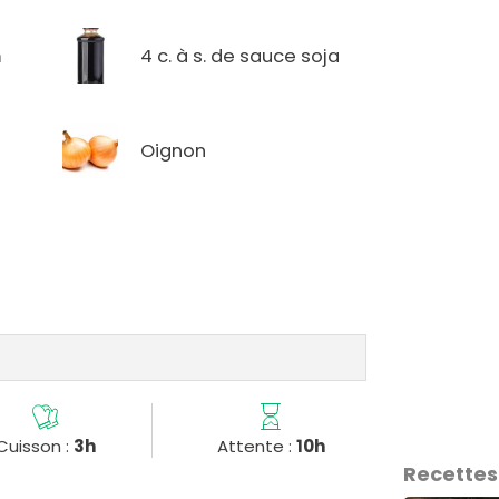
m
4 c. à s. de sauce soja
Oignon
Cuisson :
3h
Attente :
10h
Recettes