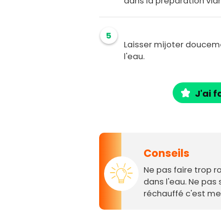
dans la préparation via
5
Laisser mijoter doucem
l'eau.
J'ai f
Conseils
Ne pas faire trop ro
dans l'eau. Ne pas
réchauffé c'est meil