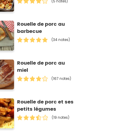
(5 notes)
Rouelle de porc au
barbecue
(34 notes)
Rouelle de porc au
miel
(167 notes)
Rouelle de porc et ses
petits légumes
(19 notes)