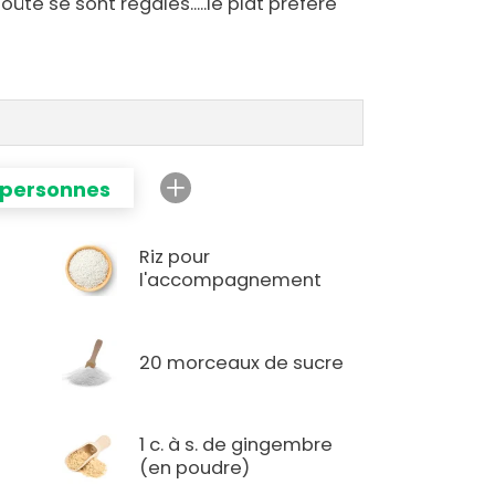
oûté se sont régalés.....le plat préféré
 personnes
Riz pour
l'accompagnement
20 morceaux de sucre
1 c. à s. de gingembre
(en poudre)