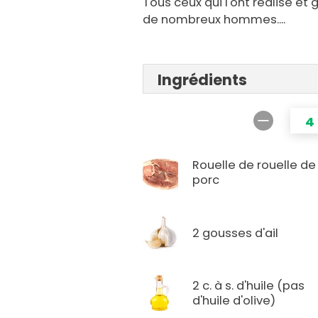
Tous ceux qui l'ont réalisé et g
de nombreux hommes....
Ingrédients
4
Rouelle de rouelle de
porc
2 gousses d'ail
2 c. à s. d'huile (pas
d'huile d'olive)