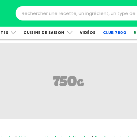
TTES
CUISINE DE SAISON
VIDÉOS
CLUB 750G
R