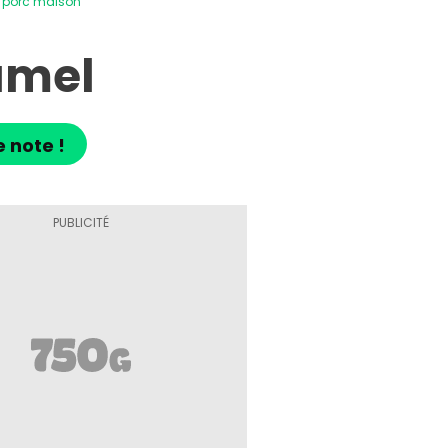
e porc maison
amel
e note !