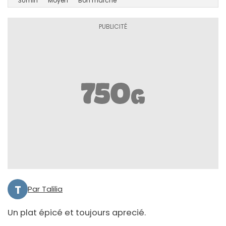
30min
Moyen
Bon marché
T
Par Talilia
Un plat épicé et toujours aprecié.