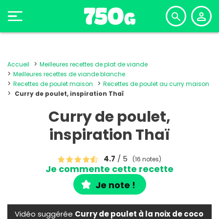
Accueil
Meilleures recettes de plat de viande
Meilleures recettes de viande blanche
Recettes de poulet maison
Recettes de poulet au curry maison
Curry de poulet, inspiration Thaï
Curry de poulet,
inspiration Thaï
4.7
/ 5
(16 notes)
Je commente cette recette
Je note !
Vidéo suggérée
Curry de poulet à la noix de coco