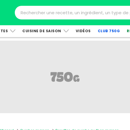
TTES
CUISINE DE SAISON
VIDÉOS
CLUB 750G
R