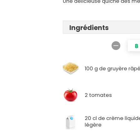
Une délicieuse quiche des me
Ingrédients
8
100 g de gruyère râp
2 tomates
20 cl de crème liquid
légère