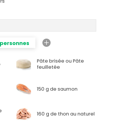
rs
 personnes
Pâte brisée ou Pâte
é
feuilletée
150 g de saumon
e
160 g de thon au naturel