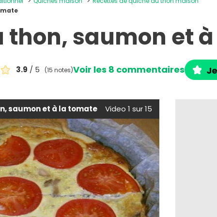
ditionnel
Quiches maison
Recettes de quiche au thon maison
tomate
 thon, saumon et à
Voir les 8 commentaires
3.9
/ 5
Je
(15 notes)
n, saumon et à la tomate
Video 1 sur 15