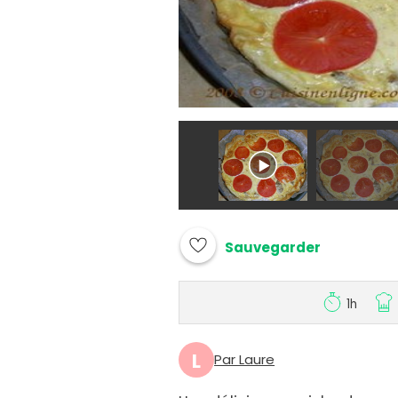
Sauvegarder
1h
L
Par Laure