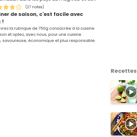
somment avec la harira (soupe).
(27 notes)
iner de saison, c'est facile avec
 !
rez la rubrique de 750g consacrée à la cuisine
son et optez, avec nous, pour une cuisine
e, savoureuse, économique et plus responsable.
Recettes