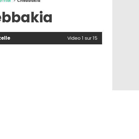
e miel
Chebbakia
bbakia
elle
Video 1 sur 15