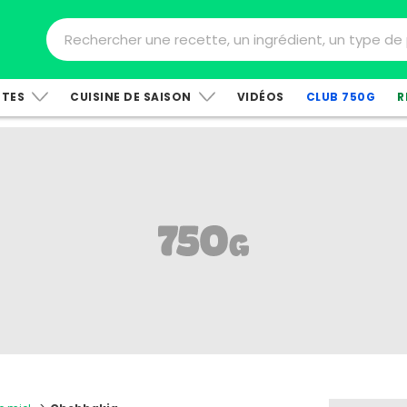
TTES
CUISINE DE SAISON
VIDÉOS
CLUB 750G
R