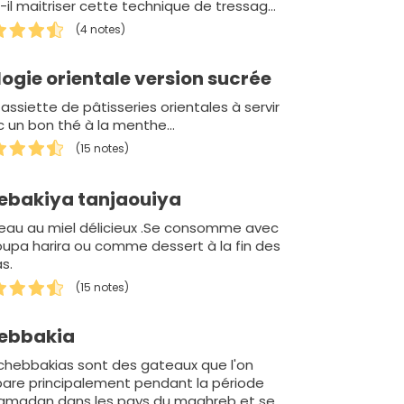
-il maitriser cette technique de tressage
n, vous l'avez compris... je…
(4 notes)
logie orientale version sucrée
assiette de pâtisseries orientales à servir
 un bon thé à la menthe...
(15 notes)
ebakiya tanjaouiya
eau au miel délicieux .Se consomme avec
oupa harira ou comme dessert à la fin des
s.
(15 notes)
ebbakia
chebbakias sont des gateaux que l'on
pare principalement pendant la période
ramadan dans les pays du maghreb et se