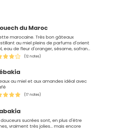
iouech du Maroc
ette marocaine. Très bon gâteaux
stillant au miel pleins de parfums d'orient
l, eau de fleur d'oranger, sésame, safran)
 gâteaux sont souvent poser lo…
(12 notes)
ébakia
eaux au miel et aux amandes idéal avec
afé
(17 notes)
abakia
douceurs sucrées sont, en plus d'être
es, vraiment très jolies... mais encore