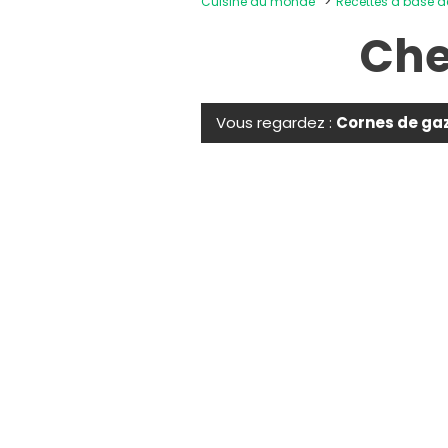
Cuisine du monde
Recettes à base d
Che
Vous regardez :
Cornes de gaz