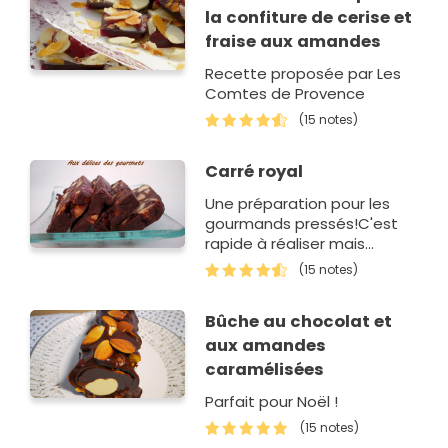
la confiture de cerise et
fraise aux amandes
Recette proposée par Les
Comtes de Provence
(15 notes)
Carré royal
Une préparation pour les
gourmands pressés!C'est
rapide à réaliser mais
surtout très
(15 notes)
gourmand.Aussi, idéal pour
les fêtes de fin d'année.
Bûche au chocolat et
aux amandes
caramélisées
Parfait pour Noël !
(15 notes)