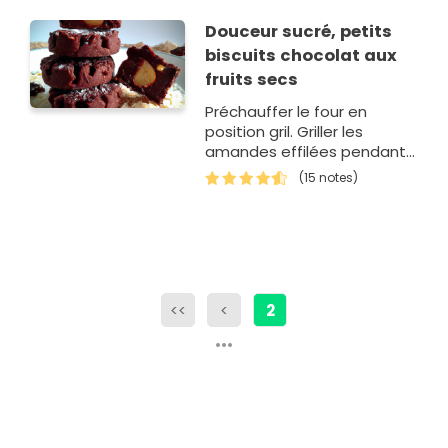
Douceur sucré, petits
biscuits chocolat aux
fruits secs
Préchauffer le four en
position gril. Griller les
amandes effilées pendant
2 min en les mélangeant de
(15 notes)
temps en temps. Faire
chauffer les pistaches et
les raisins au…
<<
<
2