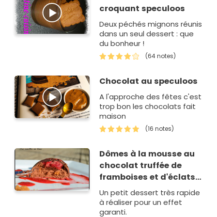
croquant speculoos
Deux péchés mignons réunis
dans un seul dessert : que
du bonheur !
(64 notes)
Chocolat au speculoos
A l'approche des fêtes c'est
trop bon les chocolats fait
maison
(16 notes)
Dômes à la mousse au
chocolat truffée de
framboises et d'éclats
de spéculoos
Un petit dessert très rapide
à réaliser pour un effet
garanti.