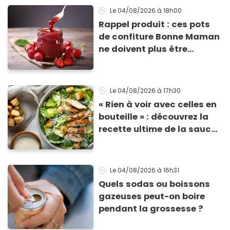
Le 04/08/2026
à 18h00
Rappel produit : ces pots
de confiture Bonne Maman
ne doivent plus être
consommés en raison d'un
risque de présence de
morceaux de verre
Le 04/08/2026
à 17h30
« Rien à voir avec celles en
bouteille » : découvrez la
recette ultime de la sauce
César par un chef étoilé
Le 04/08/2026
à 16h31
Quels sodas ou boissons
gazeuses peut-on boire
pendant la grossesse ?