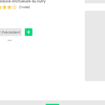
 sauce onctueuse au curry
(1 note)
<
Précédent
8