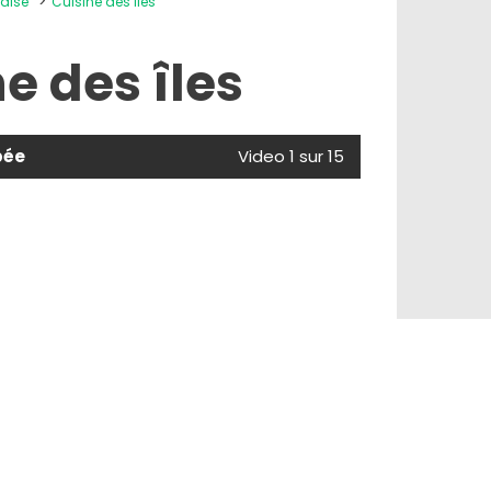
laise
Cuisine des îles
e des îles
bée
Video 1 sur 15