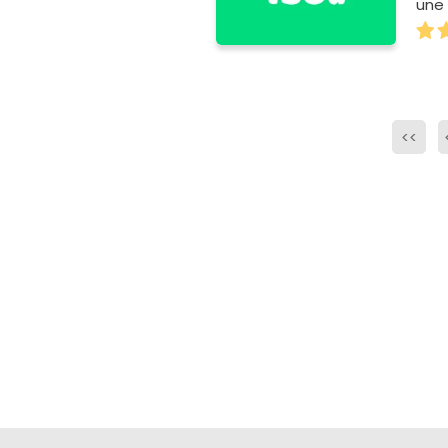
une
<<