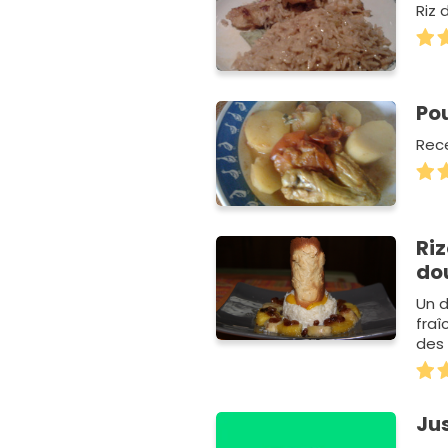
Riz 
Po
Rece
Ri
do
Un d
fraî
des 
Jus