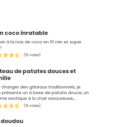
an coco inratable
lan à la noix de coco en 10 min et super
!
(15 notes)
teau de patates douces et
ille
 changer des gâteaux traditionnels, je
s présente un à base de patate douce, un
me exotique à la chair savoureuse,
ée et farineuse. Ce gâteau fut un…
(15 notes)
z doudou