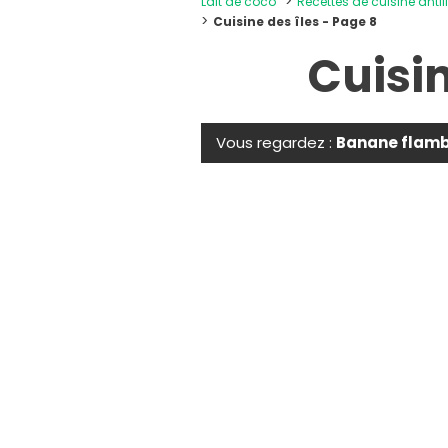
Lait de coco
Recettes de cuisine antil
Cuisine des îles - Page 8
Cuisin
Vous regardez :
Banane flam