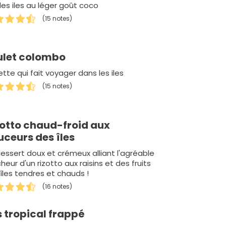
des iles au léger goût coco
(15 notes)
ulet colombo
tte qui fait voyager dans les iles
(15 notes)
zotto chaud-froid aux
uceurs des îles
essert doux et crémeux alliant l'agréable
cheur d'un rizotto aux raisins et des fruits
îles tendres et chauds !
(16 notes)
 tropical frappé