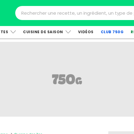
TTES
CUISINE DE SAISON
VIDÉOS
CLUB 750G
R