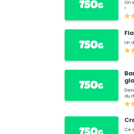
On s
!
Fl
Un d
Ba
gla
Dess
du r
Cre
Ce s