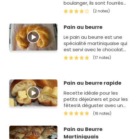
boulanger, ils sont fourrés
au chocolat pour encore
(2 notes)
plus de gourmandise !
Pain au beurre
Le pain au beurre est une
spécialité martiniquaise qui
est servi avec le chocolat
martiniquais lors des
(17 notes)
baptêmes ou première
communion
Pain au beurre rapide
Recette idéale pour les
petits déjeûners et pour les
fêtes!A déguster avec un
bon lait chocolaté!
(16 notes)
Pain au Beurre
Martiniquais