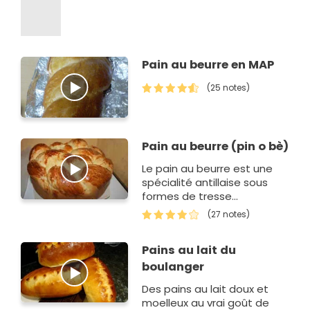
Pain au beurre en MAP
(25 notes)
Pain au beurre (pin o bè)
Le pain au beurre est une
spécialité antillaise sous
formes de tresse
.Traditionnellement servi
(27 notes)
aux communions. Pour moi
je fais ce pain au beurre à
Pains au lait du
n'importe qu'el…
boulanger
Des pains au lait doux et
moelleux au vrai goût de