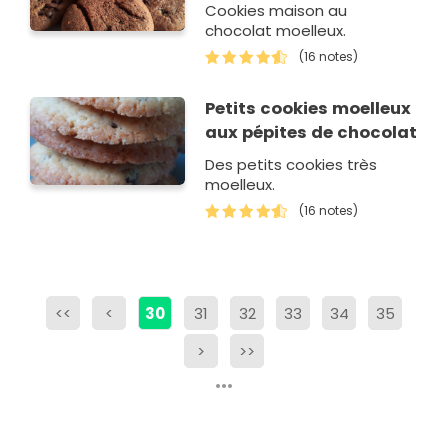
Cookies maison au
chocolat moelleux.
(16 notes)
Petits cookies moelleux
aux pépites de chocolat
Des petits cookies très
moelleux.
(16 notes)
<<
<
30
31
32
33
34
35
>
>>