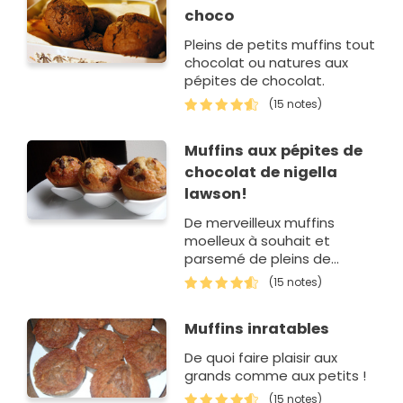
choco
Pleins de petits muffins tout
chocolat ou natures aux
pépites de chocolat.
(15 notes)
Muffins aux pépites de
chocolat de nigella
lawson!
De merveilleux muffins
moelleux à souhait et
parsemé de pleins de
pépites de chocolat, un
(15 notes)
classique à la maison !
Muffins inratables
De quoi faire plaisir aux
grands comme aux petits !
(15 notes)