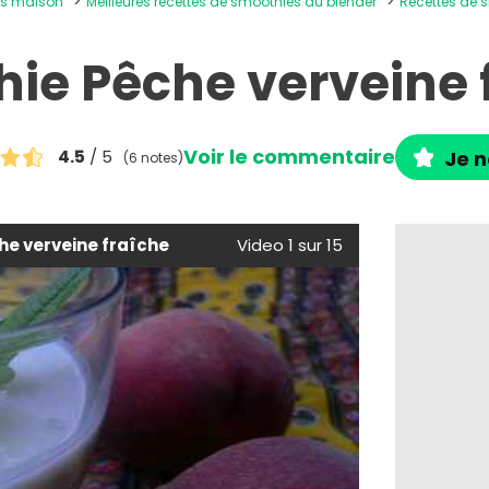
ons maison
Meilleures recettes de smoothies au blender
Recettes de s
ie Pêche verveine 
Voir le commentaire
4.5
/ 5
Je n
(6 notes)
he verveine fraîche
Video 1 sur 15