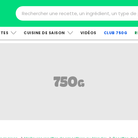
TTES
CUISINE DE SAISON
VIDÉOS
CLUB 750G
R