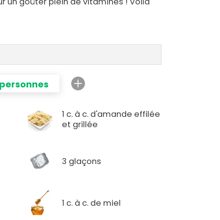
r un goûter plein de vitamines ! Voila
 personnes
1 c. à c. d'amande effilée
et grillée
3 glaçons
1 c. à c. de miel