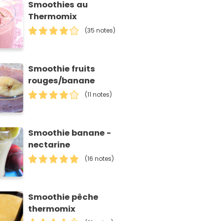
Smoothies au
Thermomix
(35 notes)
Smoothie fruits
rouges/banane
(11 notes)
Smoothie banane -
nectarine
(16 notes)
Smoothie pêche
thermomix