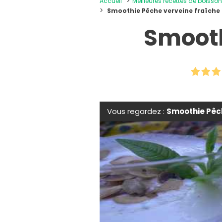
Accueil
Meilleures recettes de boiss
Smoothie Pêche verveine fraîche
Smooth
Vous regardez :
Smoothie Pêc