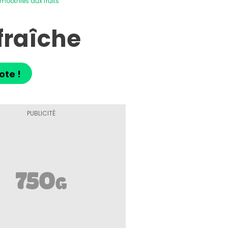
moothies aux fruits
fraîche
ote !