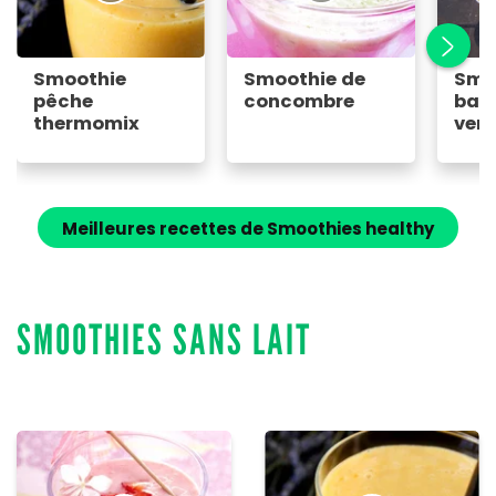
Smoothie
Smoothie de
Smo
pêche
concombre
ban
thermomix
vert
Meilleures recettes de Smoothies healthy
SMOOTHIES SANS LAIT