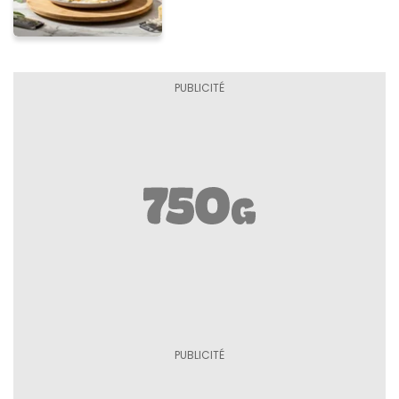
tuiles croustillants de
Asiago AOP