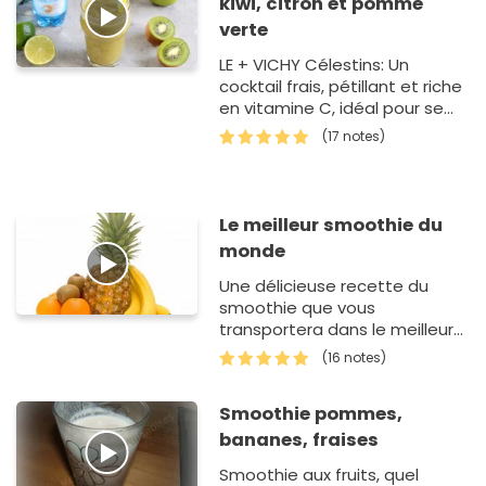
kiwi, citron et pomme
verte
LE + VICHY Célestins: Un
cocktail frais, pétillant et riche
en vitamine C, idéal pour se
rafraîchir en été avec les mi…
(17 notes)
Le meilleur smoothie du
monde
Une délicieuse recette du
smoothie que vous
transportera dans le meilleur
endroit tropicale et vous
(16 notes)
revitalisera.
Smoothie pommes,
bananes, fraises
Smoothie aux fruits, quel