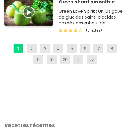
Green shoot smoothie
Green Love Spirit : Un jus gavé
de glucides sains, d'acides
aminés essentiels, de
vitamines à la pelle, de
(7 notes)
minéraux à foison, de…
1
2
3
4
5
6
7
8
9
10
20
>
>>
Recettes récentes