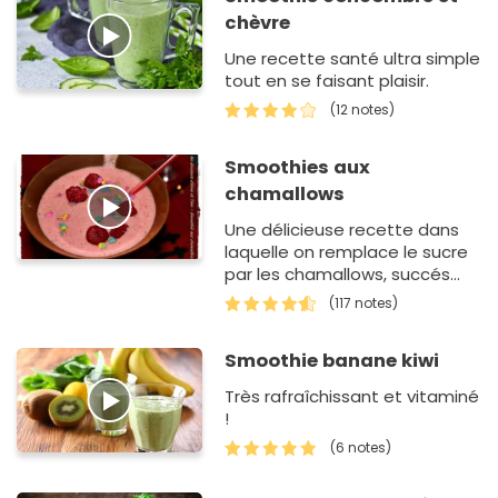
chèvre
Une recette santé ultra simple
tout en se faisant plaisir.
(12 notes)
Smoothies aux
chamallows
Une délicieuse recette dans
laquelle on remplace le sucre
par les chamallows, succés
garantie! idéal pour l'été à
(117 notes)
consommer bien frais
Smoothie banane kiwi
Très rafraîchissant et vitaminé
!
(6 notes)