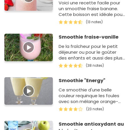
Voici une recette facile pour
un smoothie fraise banane.
Cette boisson est idéale pour
un petit déjeuner ou un goûter
(13 notes)
gourmand et vitaminé…
Smoothie fraise-vanille
De la fraîcheur pour le petit
déjeuner ou pour le goûter
des enfants et aussi des plus
grands
(38 notes)
Smoothie "Energy"
Ce smoothie d'une belle
couleur requinque les foules
avec son mélange orange-
pomme-banane-citron vert !
(23 notes)
Smoothie antioxydant au