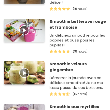
délice !
(15 notes)
Smoothie betterave rouge
et framboise
Un délicieux smoothie pour les
papilles et aussi pour les
pupilles!!
(15 notes)
Smoothie velours
gingembre
Démarrer la journée avec ce
délicieux smoothie! Je ne me
lasse passe de ces boissons
revigorantes du matin (ou à
(15 notes)
toute heure!). Elles sont faciles
à faire, en un ri…
Smoothie aux myrtilles