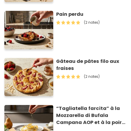
Pain perdu
(2 notes)
Gâteau de pâtes filo aux
fraises
(2 notes)
“Tagliatella farcita” à la
Mozzarella di Bufala
Campana AOP et à la poire
caramélisée, sur fondue et