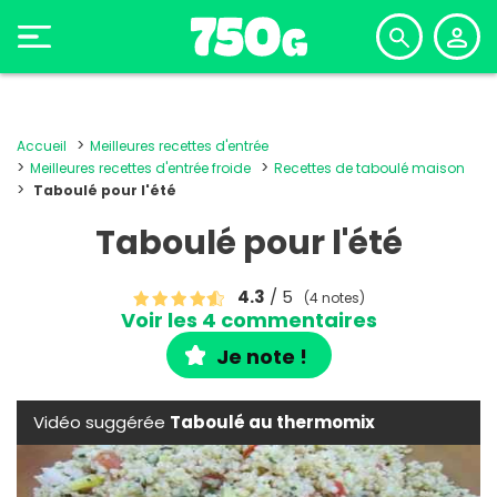
Accueil
Meilleures recettes d'entrée
Meilleures recettes d'entrée froide
Recettes de taboulé maison
Taboulé pour l'été
Taboulé pour l'été
4.3
/ 5
(4 notes)
Voir les 4 commentaires
Je note !
Vidéo suggérée
Taboulé au thermomix