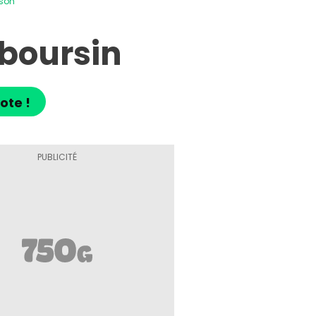
ison
 boursin
ote !