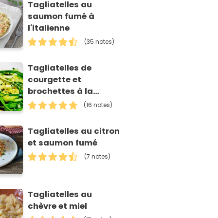
Tagliatelles au
saumon fumé à
l'italienne
(35 notes)
Tagliatelles de
courgette et
brochettes à la
sauce moutarde
(16 notes)
Tagliatelles au citron
et saumon fumé
(7 notes)
Tagliatelles au
chèvre et miel