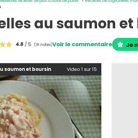
Meilleures recettes de plat à base de pâtes
Recettes de tagliatelles ma
n
elles au saumon et
Voir le commentaire
4.8
/ 5
Je n
(16 notes)
au saumon et boursin
Video 1 sur 15