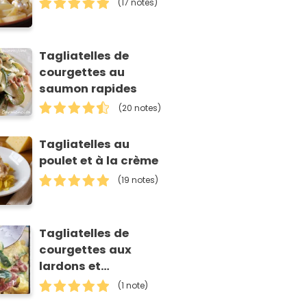
(17 notes)
Tagliatelles de
courgettes au
saumon rapides
(20 notes)
Tagliatelles au
poulet et à la crème
(19 notes)
Tagliatelles de
courgettes aux
lardons et
mascarpone
(1 note)