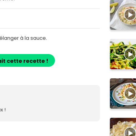
élanger à la sauce.
ait cette recette !
x !