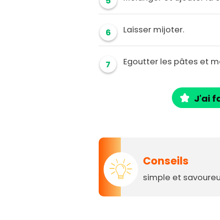
5
Laisser mijoter.
6
Egoutter les pâtes et m
7
J'ai f
Conseils
simple et savoureu