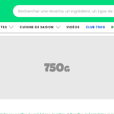
TTES
CUISINE DE SAISON
VIDÉOS
CLUB 750G
R