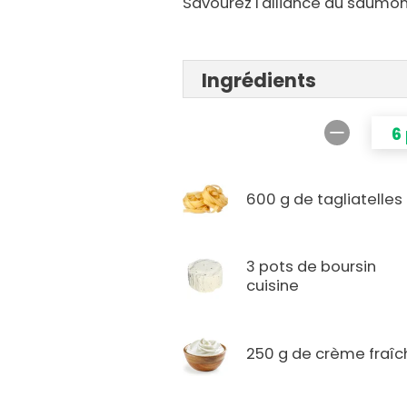
Savourez l'alliance du saumon
Ingrédients
6
600 g de tagliatelles
3 pots de boursin
cuisine
250 g de crème fraîc