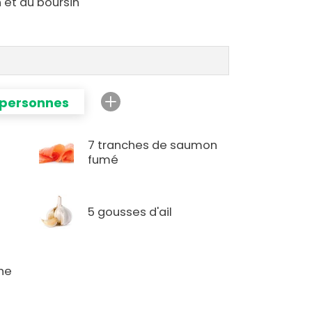
 et du boursin
 personnes
7 tranches de saumon
fumé
5 gousses d'ail
he