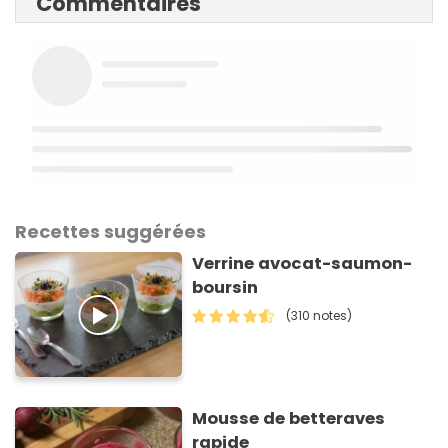
Commentaires
Recettes suggérées
Verrine avocat-saumon-
boursin
(310 notes)
Mousse de betteraves
rapide