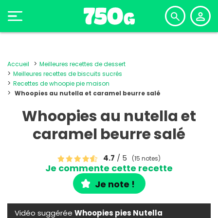
Accueil
Meilleures recettes de dessert
Meilleures recettes de biscuits sucrés
Recettes de whoopie pie maison
Whoopies au nutella et caramel beurre salé
Whoopies au nutella et
caramel beurre salé
4.7
/ 5
(15 notes)
Je commente cette recette
Je note !
Vidéo suggérée
Whoopies pies Nutella