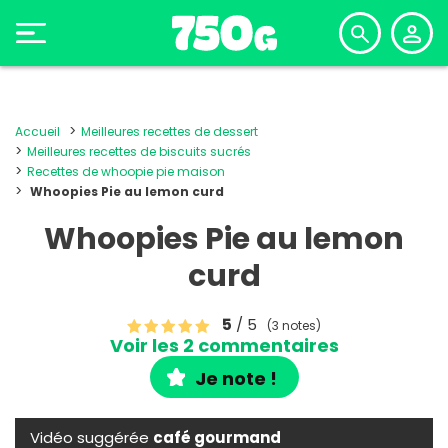
Accueil
Meilleures recettes de dessert
Meilleures recettes de biscuits sucrés
Recettes de whoopie pie maison
Whoopies Pie au lemon curd
Whoopies Pie au lemon
curd
5
/ 5
(3 notes)
Voir les 2 commentaires
Je note !
Vidéo suggérée
café gourmand