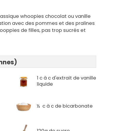
lassique whoopies chocolat ou vanille
visation avec des pommes et des pralines
oppies de filles, pas trop sucrés et
onnes)
1 c à c d'extrait de vanille
liquide
½ c à c de bicarbonate
l
120g de sucre