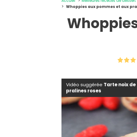
Accueil
Meilleures recettes de dessert
Whoppies aux pommes et aux prali
Whoppies
Vidéo suggérée
Tarte noix de
pralines roses