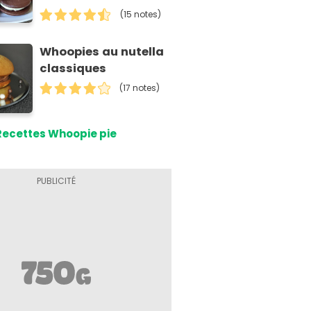
thermomix
(15 notes)
Whoopies au nutella
classiques
(17 notes)
Recettes Whoopie pie