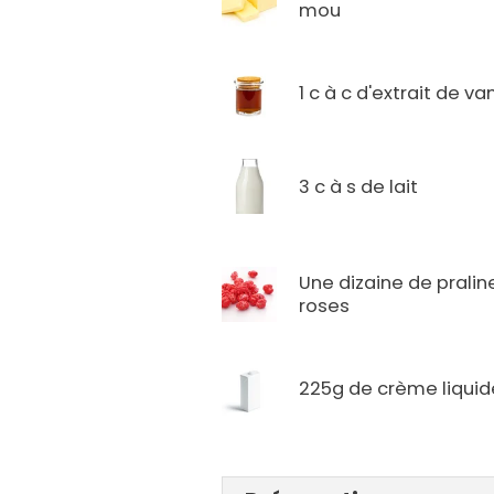
mou
1 c à c d'extrait de van
3 c à s de lait
Une dizaine de pralin
roses
225g de crème liquid