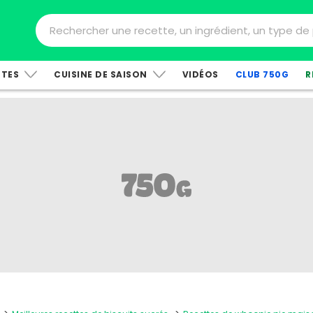
TTES
CUISINE DE SAISON
VIDÉOS
CLUB 750G
R