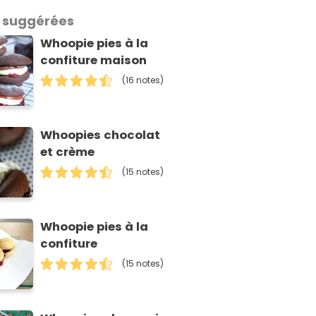
 suggérées
Whoopie pies à la
confiture maison
(16 notes)
Whoopies chocolat
et crème
(15 notes)
Whoopie pies à la
confiture
(15 notes)