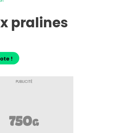
on
 pralines
ote !