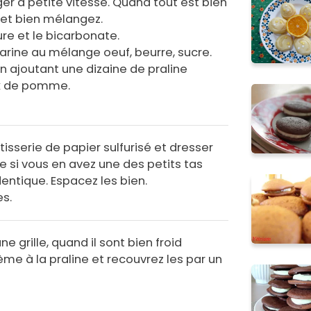
er à petite vitesse. Quand tout est bien
t et bien mélangez.
ure et le bicarbonate.
arine au mélange oeuf, beurre, sucre.
ajoutant une dizaine de praline
ux de pomme.
isserie de papier sulfurisé et dresser
e si vous en avez une des petits tas
dentique. Espacez les bien.
es.
une grille, quand il sont bien froid
ème à la praline et recouvrez les par un