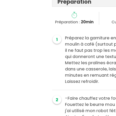
Préparation
Préparation :
20min
Cu
Préparez la garniture e
1
moulin à café (surtout 
il ne faut pas trop les
qui donneront une textu
Mettez les pralines écra
dans une casserole, lais
minutes en remuant rég
Laissez refroidir.
-Faire chauffez votre fo
2
Fouettez le beurre mou e
j'ai utilisé mon robot fét