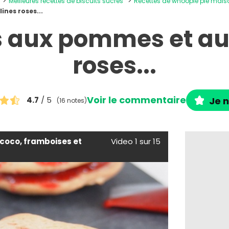
Meilleures recettes de biscuits sucrés
Recettes de whoopie pie mais
nes roses...
 aux pommes et aux
roses...
Voir le commentaire
4.7
/ 5
Je n
(16 notes)
 coco, framboises et
Video 1 sur 15