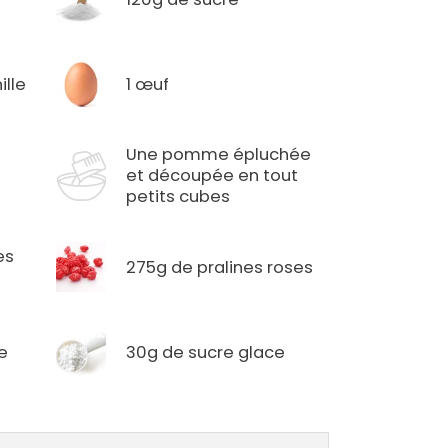
ille
1 œuf
Une pomme épluchée
et découpée en tout
petits cubes
es
275g de pralines roses
e
30g de sucre glace