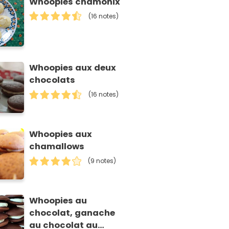
Whoopies chamonix
(16 notes)
Whoopies aux deux
chocolats
(16 notes)
Whoopies aux
chamallows
(9 notes)
Whoopies au
chocolat, ganache
au chocolat au