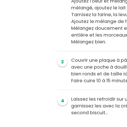
Ajoutez l'oeuf et mélang
mélangé, ajoutez le lai
Tamisez la farine, la lev
Ajoutez le mélange de f
Mélangez doucement en 
entière et les morcea
Mélangez bien.
Couvrir une plaque à pât
3
avec une poche à douill
bien ronds et de taille i
Faire cuire 10 à 15 minut
Laissez les refroidir sur 
4
garnissez les avec la cr
second biscuit...