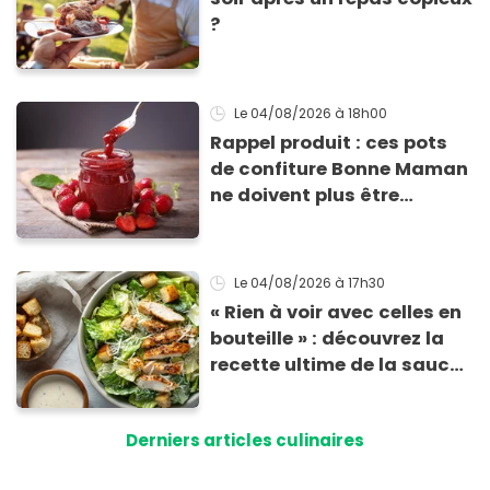
?
Le 04/08/2026
à 18h00
Rappel produit : ces pots
de confiture Bonne Maman
ne doivent plus être
consommés en raison d'un
risque de présence de
morceaux de verre
Le 04/08/2026
à 17h30
« Rien à voir avec celles en
bouteille » : découvrez la
recette ultime de la sauce
César par un chef étoilé
Derniers articles culinaires