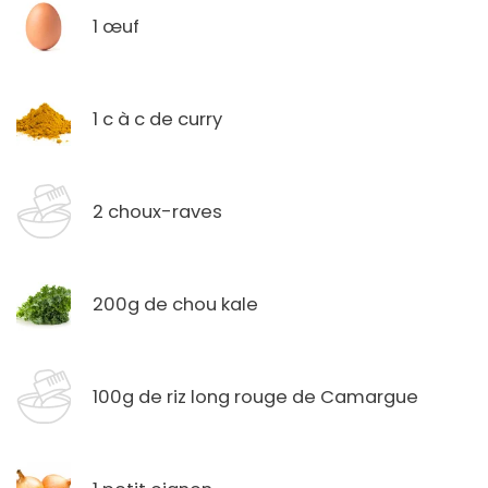
1 œuf
1 c à c de curry
2 choux-raves
200g de chou kale
100g de riz long rouge de Camargue