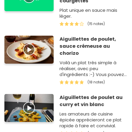
courgettes
Plat unique en sauce mais
léger.
(15 notes)
Aiguillettes de poulet,
sauce crémeuse au
chorizo
Voilà un plat très simple à
réaliser, avec peu
d'ingrédients :-) Vous pouvez
l'accompagner de riz par
(18 notes)
exemple...
Aiguillettes de poulet au
curry et vin blanc
Les amateurs de cuisine
épicée apprécieront ce plat
rapide à faire et convivial.