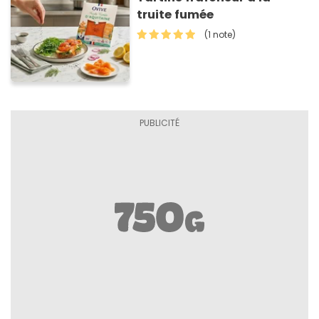
truite fumée
(1 note)