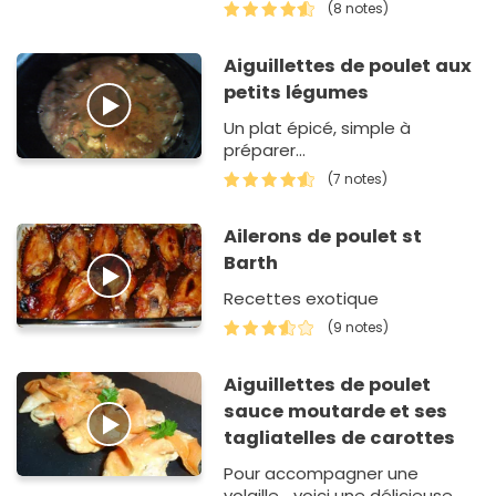
mélange de volaille et de
(8 notes)
fruits (de saison)
Aiguillettes de poulet aux
petits légumes
Un plat épicé, simple à
préparer...
(7 notes)
Ailerons de poulet st
Barth
Recettes exotique
(9 notes)
Aiguillettes de poulet
sauce moutarde et ses
tagliatelles de carottes
Pour accompagner une
volaille... voici une délicieuse