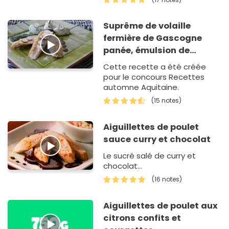
Cookeo. N'hésitez pas si vous
refaites…
Suprême de volaille
fermière de Gascogne
panée, émulsion de
noisettes du Lot-et-
Cette recette a été créée
Garonne grillées aux
pour le concours Recettes
herbes
automne Aquitaine.
(15 notes)
Aiguillettes de poulet
sauce curry et chocolat
Le sucré salé de curry et
chocolat...
(16 notes)
Aiguillettes de poulet aux
citrons confits et