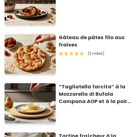
Gâteau de pâtes filo aux
fraises
(2 notes)
“Tagliatella farcita” à la
Mozzarella di Bufala
Campana AOP et à la poire
caramélisée, sur fondue et
tuiles croustillants de
Asiago AOP
Tartine fraîcheur à la