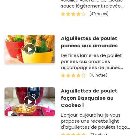
sauce légèrement relevée...
(40 notes)
Aiguillettes de poulet
panées aux amandes
De fines lamelles de poulet
panées aux amandes
accompagnées de jeunes
pousses d'épinards. Une
(16 notes)
recette qui plaira à vos
enfants, ils ador…
Aiguillettes de poulet
façon Basquaise au
Cookeo !
Bonjour, aujourd'hui je vous
propose une recette light
d'aiguillettes de poulets façon
basquaise faites avec le
(17 notes)