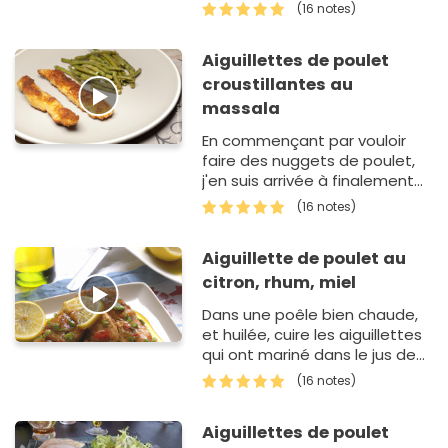
(16 notes)
Aiguillettes de poulet
croustillantes au
massala
En commençant par vouloir
faire des nuggets de poulet,
j'en suis arrivée à finalement
cuisiner des aiguillettes de
(16 notes)
poulet très croustillantes ! A
servir tout simple…
Aiguillette de poulet au
citron, rhum, miel
Dans une poêle bien chaude,
et huilée, cuire les aiguillettes
qui ont mariné dans le jus de
citron. Réservez. Versez dans
(16 notes)
la poêle le jus de citron, le miel
et le r…
Aiguillettes de poulet