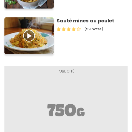
Sauté mines au poulet
(59 notes)