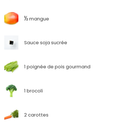
½
mangue
Sauce soja sucrée
1 poignée de pois gourmand
1 brocoli
2 carottes