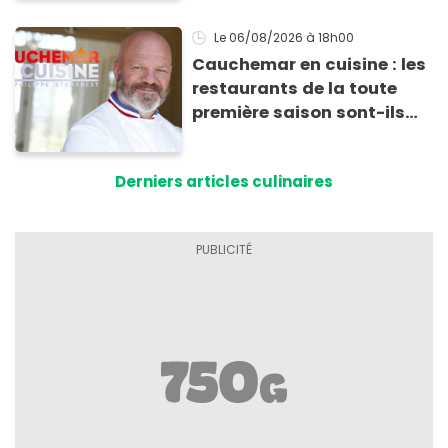
les conserver sans qu’elles
ne fondent !
Le 06/08/2026
à 18h00
Cauchemar en cuisine : les
restaurants de la toute
première saison sont-ils
encore ouverts ?
Derniers articles culinaires