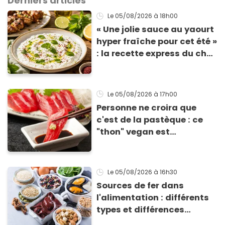
Derniers articles
Le 05/08/2026
à 18h00
« Une jolie sauce au yaourt
hyper fraîche pour cet été »
: la recette express du chef
Éric Frechon pour
accompagner vos
grillades
Le 05/08/2026
à 17h00
Personne ne croira que
c'est de la pastèque : ce
"thon" vegan est
totalement bluffant
Le 05/08/2026
à 16h30
Sources de fer dans
l'alimentation : différents
types et différences
d'absorption par le corps