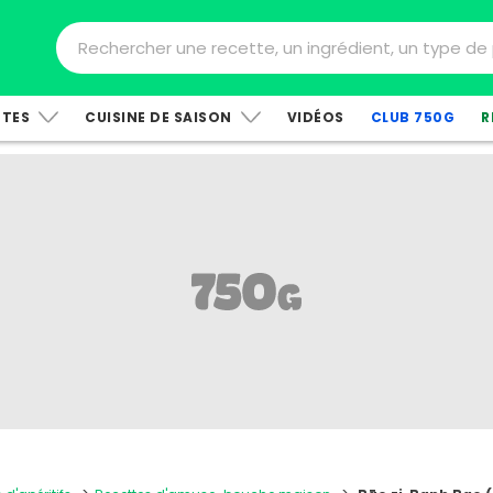
TTES
CUISINE DE SAISON
VIDÉOS
CLUB 750G
R