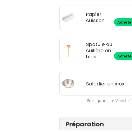
Papier
cuisson
Achete
Spatule ou
cuillère en
bois
Achete
Saladier en inox
En cliquant sur "Acheter",
Préparation