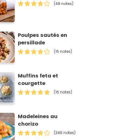
(48 notes)
Poulpes sautés en
persillade
(15 notes)
Muffins feta et
courgette
(16 notes)
Madeleines au
chorizo
(346 notes)