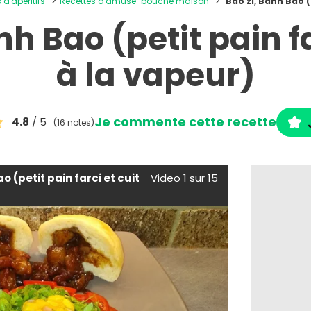
 d'apéritifs
Recettes d'amuse-bouche maison
Bāo zi, Banh Bao (
nh Bao (petit pain fa
à la vapeur)
Je commente cette recette
4.8
/ 5
(16 notes)
o (petit pain farci et cuit
Video 1 sur 15