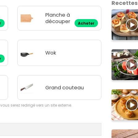
Recettes
Planche à
découper
r
Acheter
Wok
r
Grand couteau
 vous serez redirigé vers un site externe.