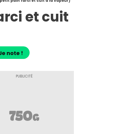
petit pain farci et cuit à la vapeur)
rci et cuit
Je note !