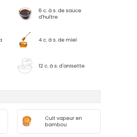
6 c. à s. de sauce
d'huître
a
4 c. à s. de miel
12 c. à s. d'anisette
Cuit vapeur en
bambou