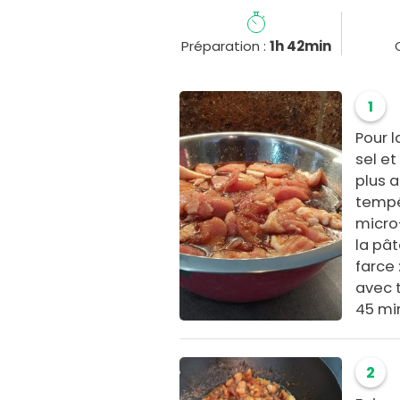
Préparation :
1h 42min
1
Pour l
sel et
plus a
tempé
micro
la pât
farce
avec t
45 mi
2