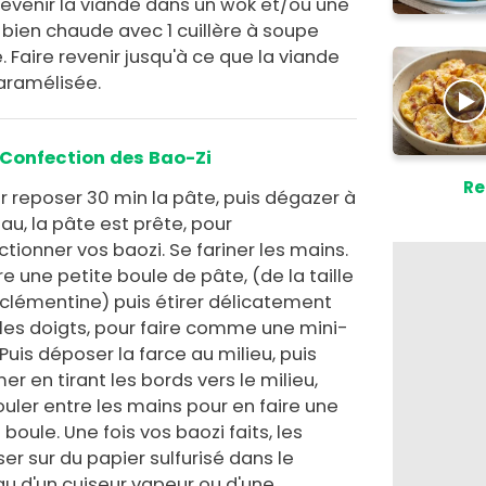
revenir la viande dans un wok et/ou une
 bien chaude avec 1 cuillère à soupe
e. Faire revenir jusqu'à ce que la viande
caramélisée.
Confection des Bao-Zi
Re
r reposer 30 min la pâte, puis dégazer à
u, la pâte est prête, pour
tionner vos baozi. Se fariner les mains.
e une petite boule de pâte, (de la taille
 clémentine) puis étirer délicatement
 les doigts, pour faire comme une mini-
 Puis déposer la farce au milieu, puis
er en tirant les bords vers le milieu,
ouler entre les mains pour en faire une
 boule. Une fois vos baozi faits, les
er sur du papier sulfurisé dans le
au d'un cuiseur vapeur ou d'une