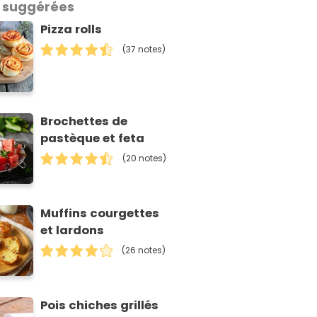
 suggérées
Pizza rolls
(37 notes)
Brochettes de
pastèque et feta
(20 notes)
Muffins courgettes
et lardons
(26 notes)
Pois chiches grillés