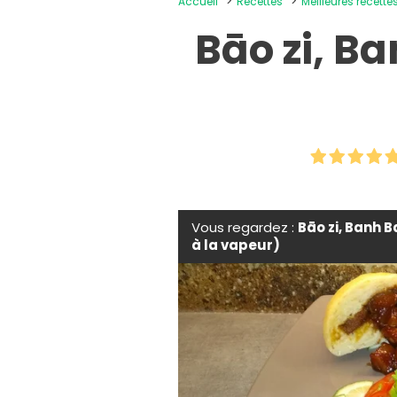
Accueil
Recettes
Meilleures recettes
Bāo zi, Ba
Vous regardez :
Bāo zi, Banh Ba
à la vapeur)