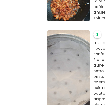
Faire 
poêle
d'huil
soit 
3
Laisse
nouvea
confec
Prendr
d'une
entre
pizza.
referm
puis r
petite
dispos
plate