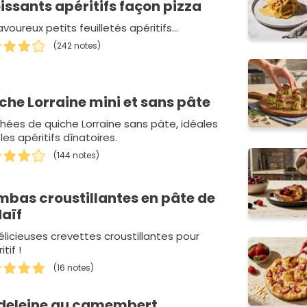
issants apéritifs façon pizza
voureux petits feuilletés apéritifs...
(242 notes)
che Lorraine mini et sans pâte
hées de quiche Lorraine sans pâte, idéales
les apéritifs dînatoires.
(144 notes)
bas croustillantes en pâte de
aïf
élicieuses crevettes croustillantes pour
itif !
(16 notes)
eleine au camembert