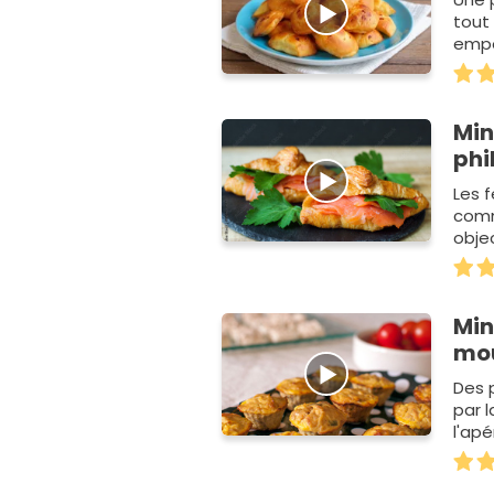
tout
empo
Min
phi
Les 
comm
objec
Min
mo
Des 
par l
l'apér