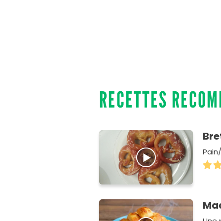
RECETTES RECO
Bre
Pain
Mad
Une 