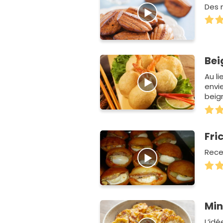
Des m
Bei
Au l
envi
beig
vous
Fri
Rece
Min
L’idé