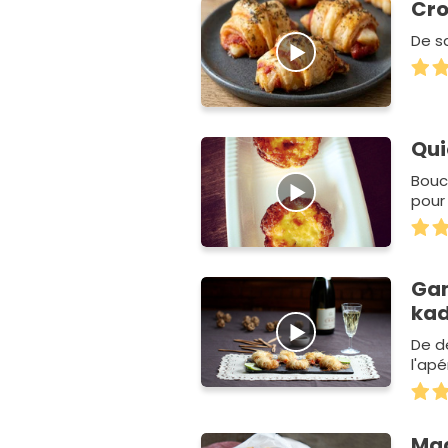
Cro
De sa
Qui
Bouc
pour 
Gam
kad
De d
l'apér
Mad