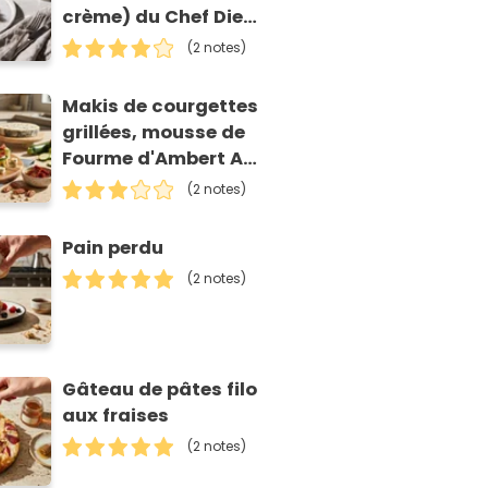
crème) du Chef Diego
Accettulli
(2 notes)
Makis de courgettes
grillées, mousse de
Fourme d'Ambert AOP
et tomates séchées
(2 notes)
Pain perdu
(2 notes)
Gâteau de pâtes filo
aux fraises
(2 notes)