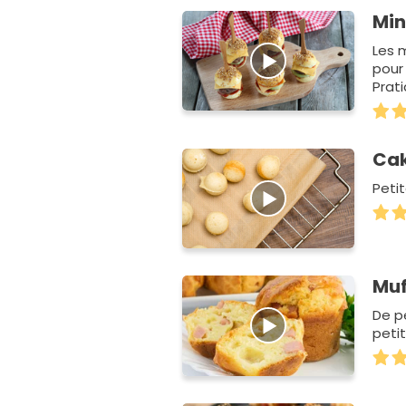
Min
Les 
pour 
Prat
Cak
Peti
Muf
De p
peti