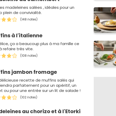
tes madeleines salées , idéales pour un
 plein de convivialité.
(148 notes)
fins à l'italienne
élice, ça a beaucoup plus à ma famille ce
 à refaire très vite.
(108 notes)
fins jambon fromage
délicieuse recette de muffins salés qui
iendra parfaitement pour un apéritif, un
t ou pour une entrée sur un lit de salade !
(102 notes)
eleines au chorizo et à l'Etorki