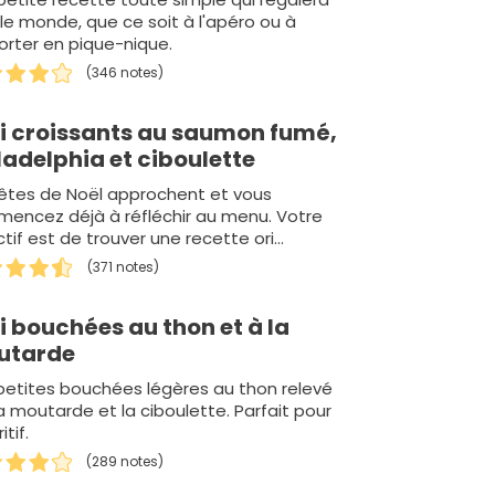
 le monde, que ce soit à l'apéro ou à
rter en pique-nique.
(346 notes)
i croissants au saumon fumé,
ladelphia et ciboulette
fêtes de Noël approchent et vous
encez déjà à réfléchir au menu. Votre
tif est de trouver une recette ori…
(371 notes)
i bouchées au thon et à la
utarde
petites bouchées légères au thon relevé
a moutarde et la ciboulette. Parfait pour
itif.
(289 notes)