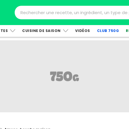
TTES
CUISINE DE SAISON
VIDÉOS
CLUB 750G
R