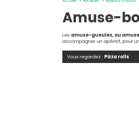
Accueil
Recettes
Apéritifs maison
Amuse-bo
Les
amuse-gueules, ou amus
accompagner un apéritif, pour un
Vous regardez :
Pizza rolls