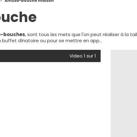
Amuse-bouche maison
uche
e-bouches
, sont tous les mets que l'on peut réaliser à la ta
 buffet dînatoire ou pour se mettre en app...
Video 1 sur 1