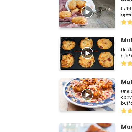
Peti
apéro
Muf
Un d
soir!
Muf
Une 
conv
buffe
Mad