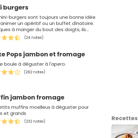
i burgers
mini-burgers sont toujours une bonne idée
animer un apéritif ou un buffet dînatoire.
iques à manger du bout des doigts, ils…
(24 notes)
e Pops jambon et fromage
te boule à déguster à l'apero.
(282 notes)
fin jambon fromage
etits muffins moelleux à déguster pour
ts et grands
Recettes
(232 notes)