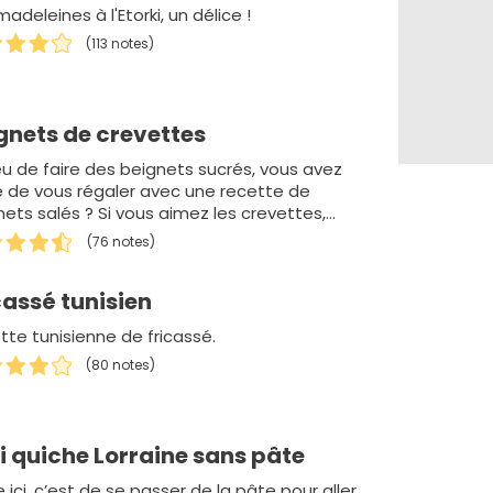
adeleines à l'Etorki, un délice !
(113 notes)
gnets de crevettes
ieu de faire des beignets sucrés, vous avez
e de vous régaler avec une recette de
nets salés ? Si vous aimez les crevettes,
 av…
(76 notes)
cassé tunisien
tte tunisienne de fricassé.
(80 notes)
i quiche Lorraine sans pâte
e ici, c’est de se passer de la pâte pour aller