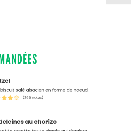
MMANDÉES
tzel
/biscuit salé alsacien en forme de noeud.
(265 notes)
eleines au chorizo
petite recette toute simple qui régalera