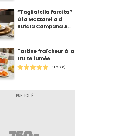
“Tagliatella farcita”
à la Mozzarella di
Bufala Campana AOP
et à la poire
caramélisée, sur
fondue et tuiles
Tartine fraîcheur à la
croustillants de
truite fumée
Asiago AOP
(1 note)