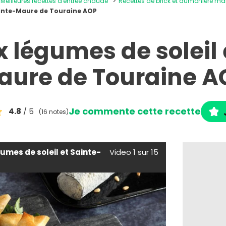
Meilleures recettes d'entrée chaude
Recettes de brick et aumônière ma
Sainte-Maure de Touraine AOP
x légumes de soleil 
aure de Touraine A
Je commente cette recette
4.8
/ 5
(16 notes)
gumes de soleil et Sainte-
Video 1 sur 15