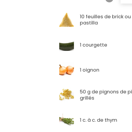
10 feuilles de brick ou
pastilla
1 courgette
1 oignon
50 g de pignons de p
grillés
1 c. à c. de thym