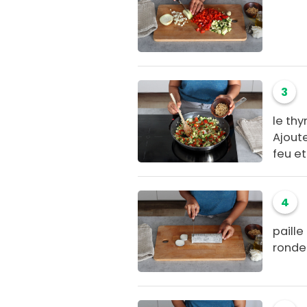
3
le thy
Ajout
feu et
4
paille
rondel