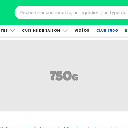
TTES
CUISINE DE SAISON
VIDÉOS
CLUB 750G
R