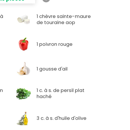
 à
1 chèvre sainte-maure
de touraine aop
1 poivron rouge
1 gousse d'ail
in
1 c. à s. de persil plat
haché
3 c. à s. d'huile d'olive