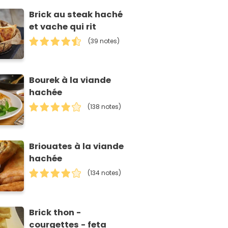
Brick au steak haché
et vache qui rit
(39 notes)
Bourek à la viande
hachée
(138 notes)
Briouates à la viande
hachée
(134 notes)
Brick thon -
courgettes - feta