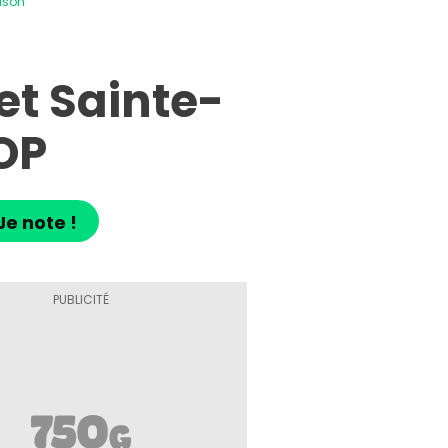
ison
et Sainte-
OP
Je note !