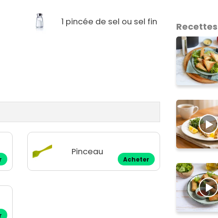
1 pincée de sel ou sel fin
Recettes
Pinceau
r
Acheter
r