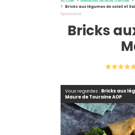
Accueil
Meilleures recettes d'entrée
Bricks aux légumes de soleil et 
Sponsorisé
Bricks au
M
Vous regardez :
Bricks aux lé
Maure de Touraine AOP