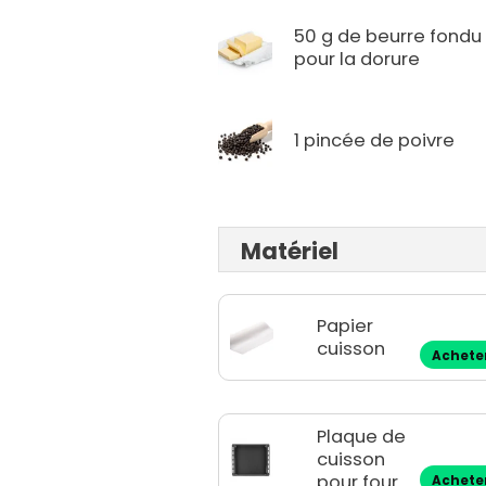
50 g de beurre fondu
pour la dorure
1 pincée de poivre
Matériel
Papier
cuisson
Achete
Plaque de
cuisson
pour four
Achete