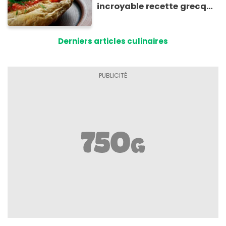
incroyable recette grecque
à base de pain rassis et de
tomates
Derniers articles culinaires