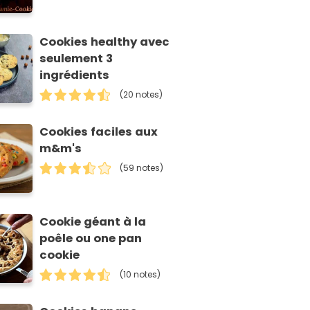
Cookies healthy avec
seulement 3
ingrédients
(20 notes)
Cookies faciles aux
m&m's
(59 notes)
Cookie géant à la
poêle ou one pan
cookie
(10 notes)