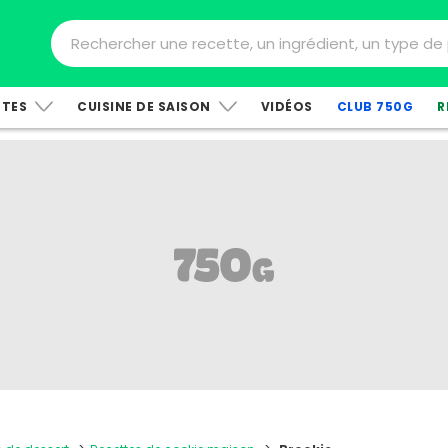
TTES
CUISINE DE SAISON
VIDÉOS
CLUB 750G
R