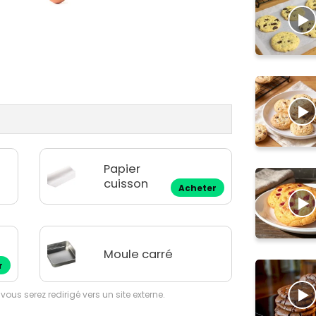
Papier
cuisson
Acheter
Moule carré
r
 vous serez redirigé vers un site externe.