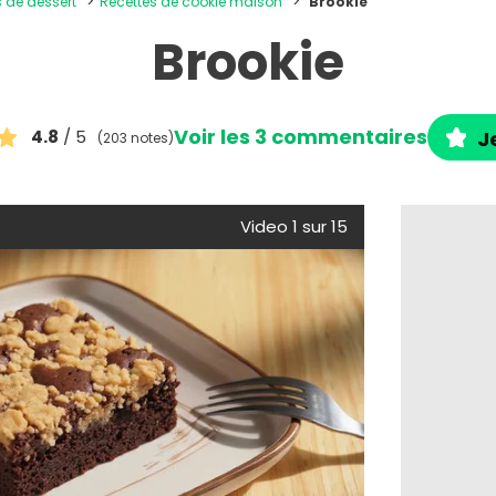
s de dessert
Recettes de cookie maison
Brookie
Brookie
Voir les 3 commentaires
4.8
/ 5
J
(203 notes)
Video 1 sur 15