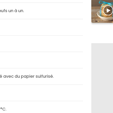
œufs un à un.
é avec du papier sulfurisé.
0°C.