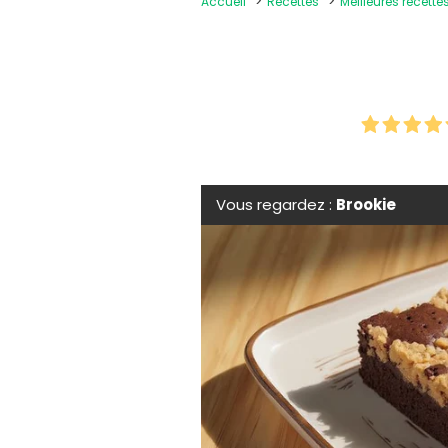
Accueil
Recettes
Meilleures recette
Vous regardez :
Brookie