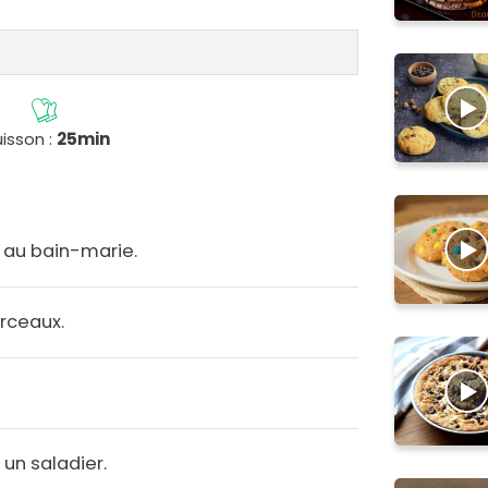
isson :
25min
t au bain-marie.
rceaux.
un saladier.