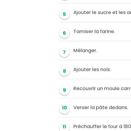
Ajouter le sucre et les 
5
Tamiser la farine.
6
Mélanger.
7
Ajouter les noix.
8
Recouvrir un moule carr
9
Verser la pâte dedans.
10
Préchauffer le four à 18
11