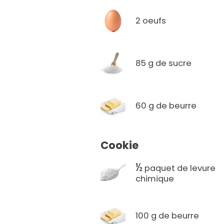
2 oeufs
85 g de sucre
60 g de beurre
Cookie
½
paquet de levure
chimique
100 g de beurre