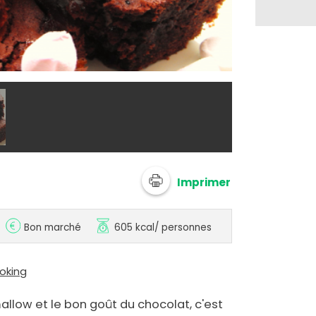
@ idians
Imprimer
Bon marché
605 kcal
/ personnes
ooking
allow et le bon goût du chocolat, c'est