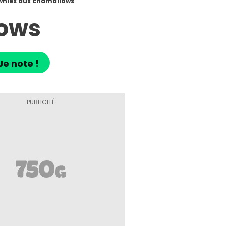
wnies aux chamallows
lows
Je note !