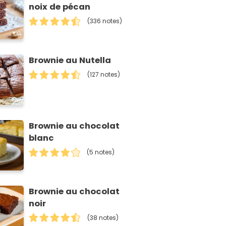
noix de pécan
(336 notes)
Brownie au Nutella
(127 notes)
Brownie au chocolat
blanc
(5 notes)
Brownie au chocolat
noir
(38 notes)