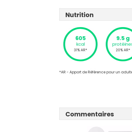
Nutrition
605
9.5 g
kcal
protéine
31% AR*
20% AR*
*AR - Apport de Référence pour un adulte
Commentaires