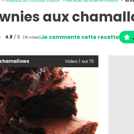
Gâteaux au chocolat maison
Recettes de brownie maison
Bro
wnies aux chamal
Je commente cette recette
4.8
/ 5
(16 notes)
 chamallows
Video 1 sur 15