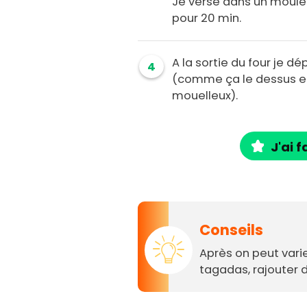
Je verse dans un moule t
pour 20 min.
A la sortie du four je 
4
(comme ça le dessus et c
mouelleux).
J'ai f
Conseils
Après on peut varie
tagadas, rajouter d