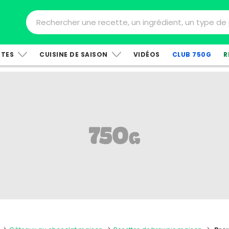
TTES
CUISINE DE SAISON
VIDÉOS
CLUB 750G
R