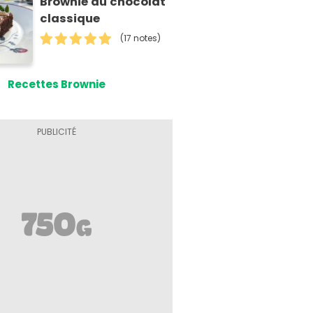
Brownie au chocolat
classique
(17 notes)
Recettes Brownie