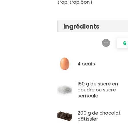
trop, trop bon !
Ingrédients
6
4 oeufs
150 g de sucre en
poudre ou sucre
semoule
200 g de chocolat
pâtissier