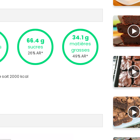
34.1 g
66.4 g
matières
s
sucres
grasses
26% AR*
49% AR*
 soit 2000 kcal