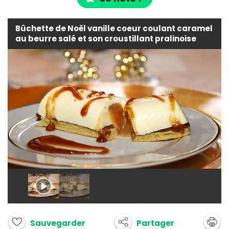
Bûchette de Noël vanille coeur coulant caramel
au beurre salé et son croustillant pralinoise
Partager
Sauvegarder