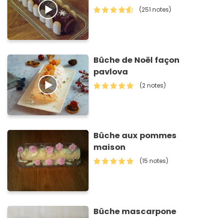
(251 notes)
Bûche de Noël façon
pavlova
(2 notes)
Bûche aux pommes
maison
(15 notes)
Bûche mascarpone