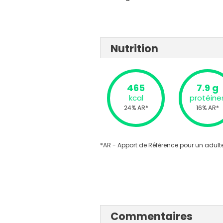
Nutrition
465
7.9 g
kcal
protéine
24% AR*
16% AR*
*AR - Apport de Référence pour un adulte
Commentaires