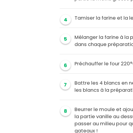
Tamiser la farine et la l
4
Mélanger la farine à la
5
dans chaque préparatio
Préchauffer le four 220°
6
Battre les 4 blancs en n
7
les blancs à la prépara
Beurrer le moule et ajou
8
la partie vanille au des
passer au milieu pour 
gateaux !