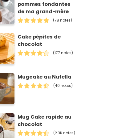
pommes fondantes
de ma grand-mère
(78 notes)
Cake pépites de
chocolat
(177 notes)
Mugcake au Nutella
(40 notes)
Mug Cake rapide au
chocolat
(2.3K notes)