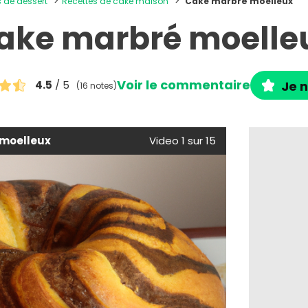
s de dessert
Recettes de cake maison
Cake marbré moelleux
ake marbré moelle
Voir le commentaire
4.5
/ 5
Je n
(16 notes)
moelleux
Video 1 sur 15