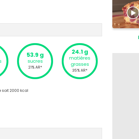
24.1 g
53.9 g
matières
s
sucres
grasses
21% AR*
35% AR*
 soit 2000 kcal