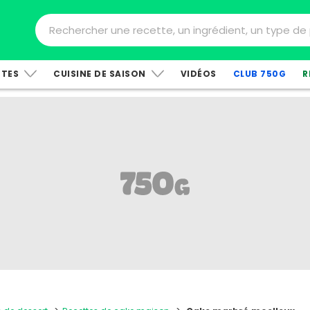
TTES
CUISINE DE SAISON
VIDÉOS
CLUB 750G
R