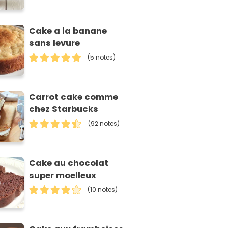
Cake a la banane
sans levure
(5 notes)
Carrot cake comme
chez Starbucks
(92 notes)
Cake au chocolat
super moelleux
(10 notes)