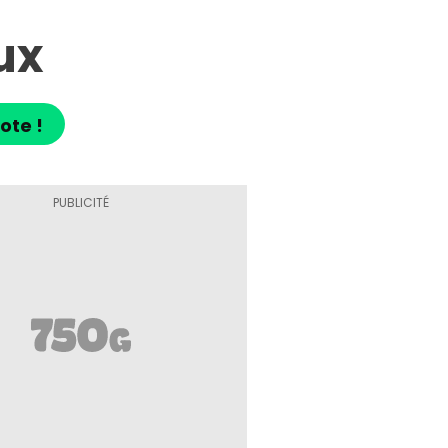
ux
ote !