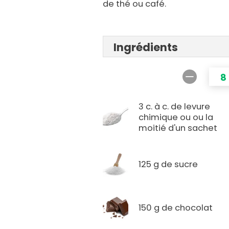
de thé ou café.
Ingrédients
8
3 c. à c. de levure
chimique ou ou la
moitié d'un sachet
125 g de sucre
150 g de chocolat