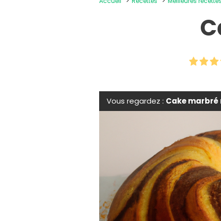
Accueil
Recettes
Meilleures recette
C
Vous regardez :
Cake marbré 