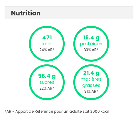
Nutrition
471
16.4 g
kcal
protéines
24% AR*
33% AR*
21.4 g
56.4 g
matières
sucres
grasses
22% AR*
31% AR*
*AR - Apport de Référence pour un adulte soit 2000 kcal