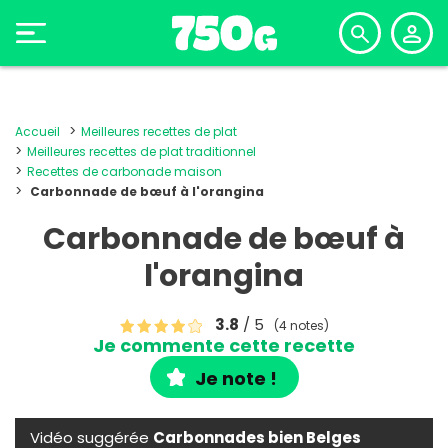
Accueil
Meilleures recettes de plat
Meilleures recettes de plat traditionnel
Recettes de carbonade maison
Carbonnade de bœuf à l'orangina
Carbonnade de bœuf à
l'orangina
3.8
/ 5
(4 notes)
Je commente cette recette
Je note !
Vidéo suggérée
Carbonnades bien Belges