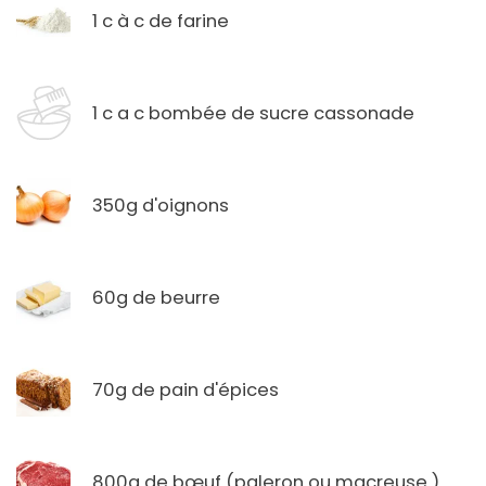
1 c à c de farine
1 c a c bombée de sucre cassonade
350g d'oignons
60g de beurre
70g de pain d'épices
800g de bœuf (paleron ou macreuse )