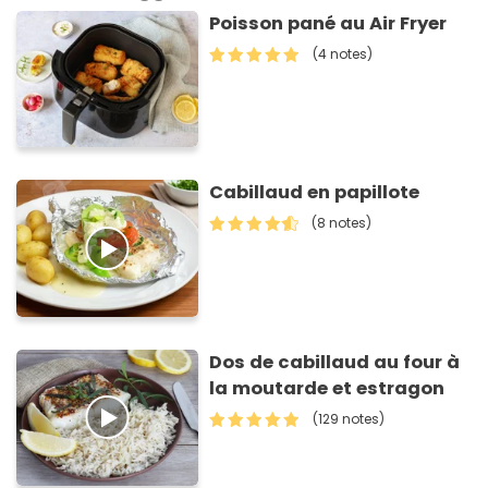
Poisson pané au Air Fryer
(4 notes)
Cabillaud en papillote
(8 notes)
Dos de cabillaud au four à
la moutarde et estragon
(129 notes)