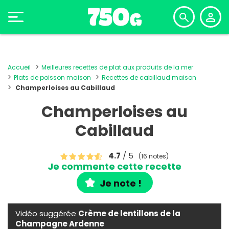
Accueil
Meilleures recettes de plat aux produits de la mer
Plats de poisson maison
Recettes de cabillaud maison
Champerloises au Cabillaud
Champerloises au
Cabillaud
4.7
/ 5
(16 notes)
Je commente cette recette
Je note !
Vidéo suggérée
Crème de lentillons de la
Champagne Ardenne