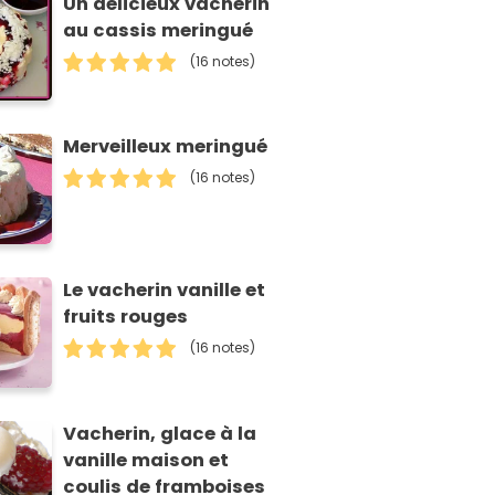
Un délicieux vacherin
au cassis meringué
(16 notes)
Merveilleux meringué
(16 notes)
Le vacherin vanille et
fruits rouges
(16 notes)
Vacherin, glace à la
vanille maison et
coulis de framboises