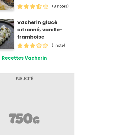
(8 notes)
Vacherin glacé
citronné, vanille-
framboise
(1 note)
Recettes Vacherin