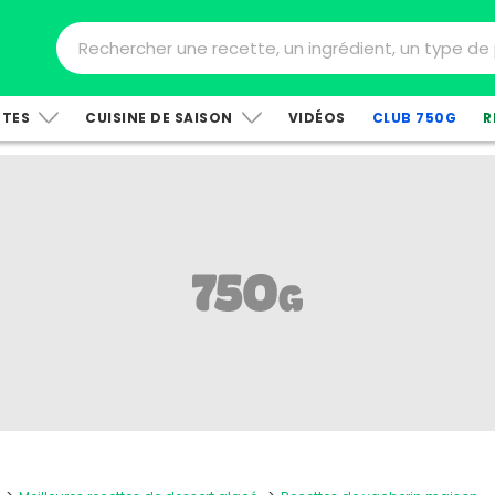
TTES
CUISINE DE SAISON
VIDÉOS
CLUB 750G
R