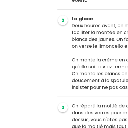
éteint.
La glace
2
Deux heures avant, on 
faciliter la montée en
blancs des jaunes. On fa
on verse le limoncello e
On monte la crème en ch
qu'elle soit assez ferme
On monte les blancs en
doucement à la spatule 
insister pour ne pas cas
On réparti la moitié de
3
dans des verres pour mo
dessus, vous n'êtes pas 
que la moitié mais faut y