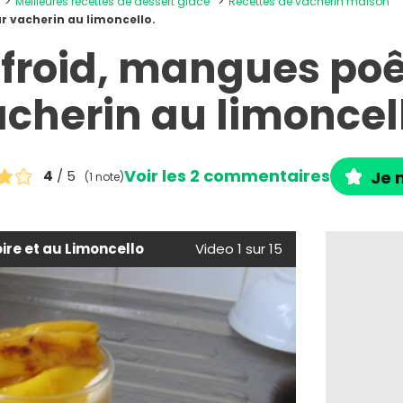
Meilleures recettes de dessert glacé
Recettes de vacherin maison
 vacherin au limoncello.
roid, mangues poê
cherin au limoncel
Voir les 2 commentaires
4
/ 5
Je n
(1 note)
oire et au Limoncello
Video 1 sur 15