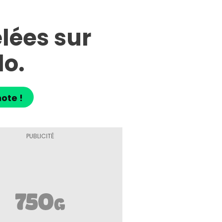
lées sur
lo.
ote !