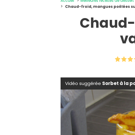
Accueil
Meilleures recettes de dessert
Chaud-froid, mangues poêlées sur
Chaud-f
va
Vidéo suggérée
Sorbet à la p