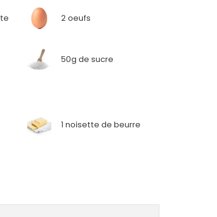
tte
2 oeufs
50g de sucre
1 noisette de beurre