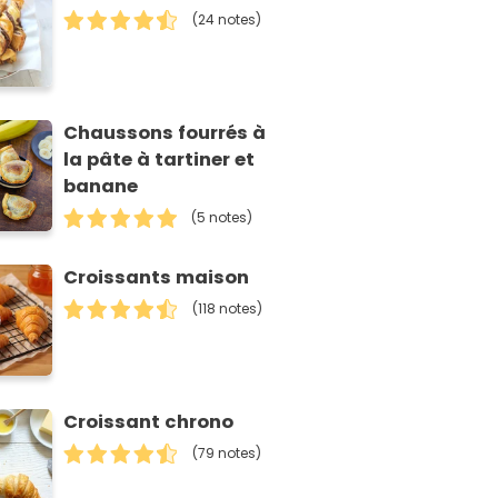
(24 notes)
Chaussons fourrés à
la pâte à tartiner et
banane
(5 notes)
Croissants maison
(118 notes)
Croissant chrono
(79 notes)