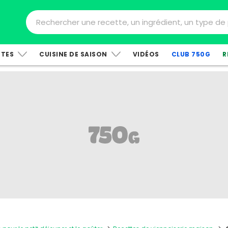
TTES
CUISINE DE SAISON
VIDÉOS
CLUB 750G
R