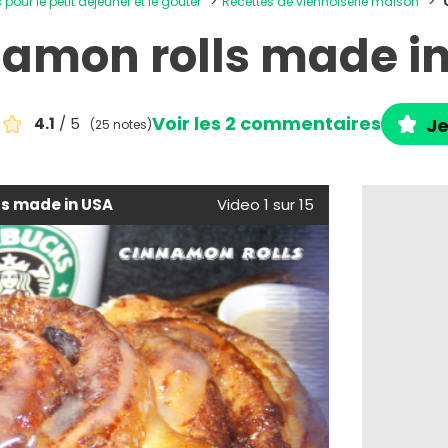
 pour le petit déjeuner et le goûter
Recettes de viennoiserie maison
amon rolls made i
Voir les 2 commentaires
4.1
/ 5
Je
(25 notes)
ls made in USA
Video 1 sur 15