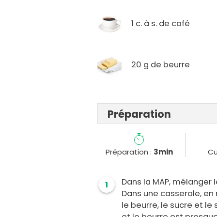
1 c. à s. de café
20 g de beurre
Préparation
Préparation :
3min
Cu
Dans la MAP, mélanger la
1
Dans une casserole, en 
le beurre, le sucre et le
et le beurre est presque