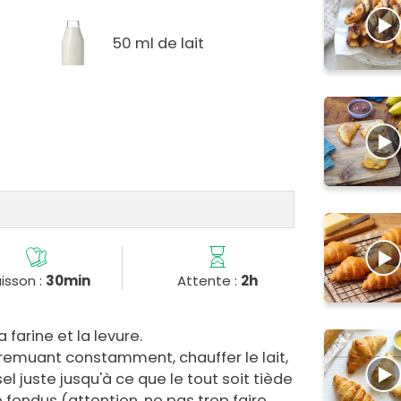
50 ml de lait
isson :
30min
Attente :
2h
 farine et la levure.
remuant constamment, chauffer le lait,
 sel juste jusqu'à ce que le tout soit tiède
 fondus (attention, ne pas trop faire