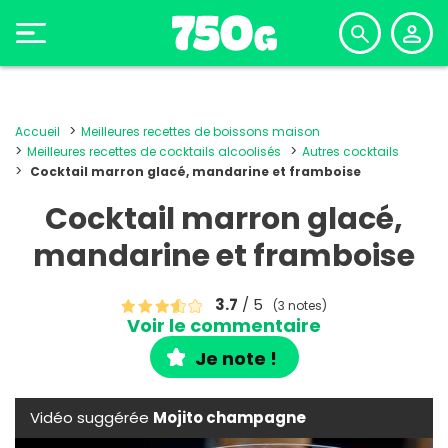
Accueil
Meilleures recettes de boissons maison
Meilleures recettes de cocktails alcoolisés
Autres cocktails
Cocktail marron glacé, mandarine et framboise
Cocktail marron glacé,
mandarine et framboise
3.7
/ 5
(3 notes)
Voir le commentaire
Je note !
Vidéo suggérée
Mojito champagne