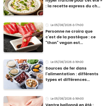
hyper fraîche pour cet été »
: la recette express du chef
Éric Frechon pour
accompagner vos
grillades
Le 05/08/2026
à 17h00
Personne ne croira que
c'est de la pastèque : ce
"thon" vegan est
totalement bluffant
Le 05/08/2026
à 16h30
Sources de fer dans
l'alimentation : différents
types et différences
d'absorption par le corps
Le 05/08/2026
à 16h00
Ventre ballonné en été :