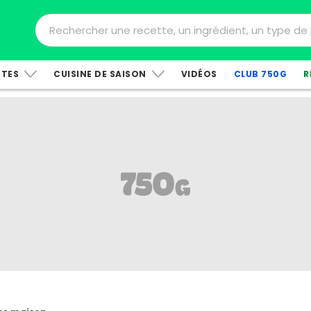
TTES
CUISINE DE SAISON
VIDÉOS
CLUB 750G
R