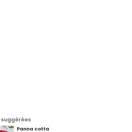
 suggérées
Panna cotta