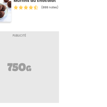
Muffins au chocolat
(888 notes)