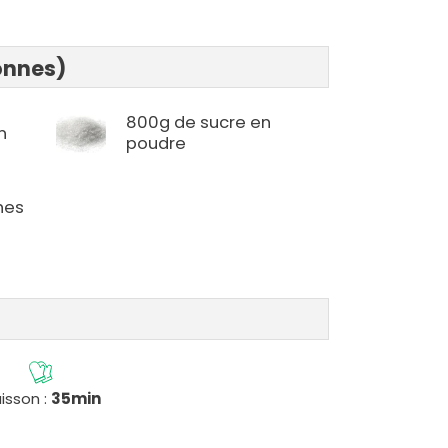
onnes)
800g de sucre en
n
poudre
hes
isson :
35min