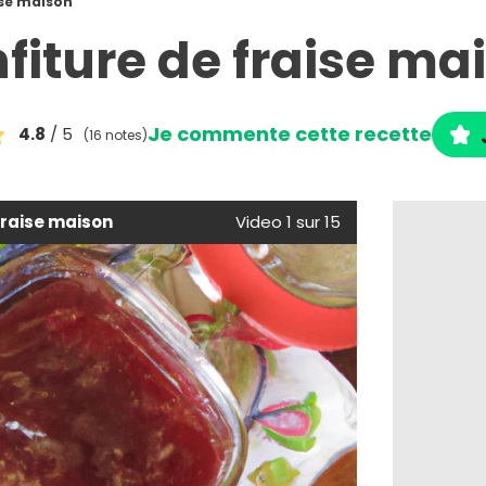
ise maison
fiture de fraise ma
Je commente cette recette
4.8
/ 5
(16 notes)
fraise maison
Video 1 sur 15