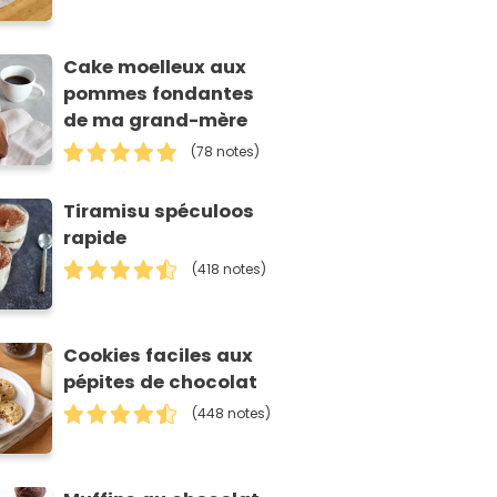
Cake moelleux aux
pommes fondantes
de ma grand-mère
(78 notes)
Tiramisu spéculoos
rapide
(418 notes)
Cookies faciles aux
pépites de chocolat
(448 notes)