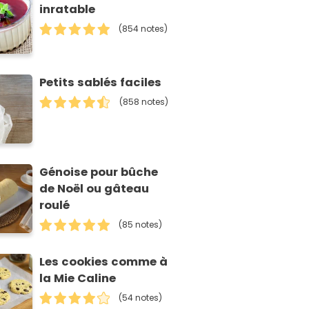
inratable
(854 notes)
Petits sablés faciles
(858 notes)
Génoise pour bûche
de Noël ou gâteau
roulé
(85 notes)
Les cookies comme à
la Mie Caline
(54 notes)