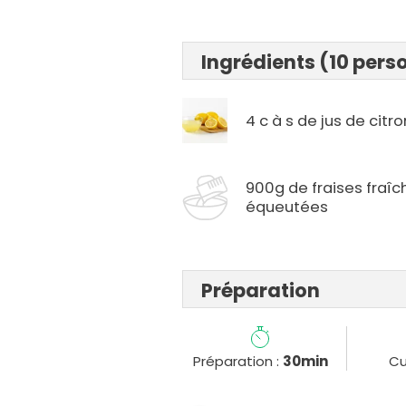
Ingrédients (10 pers
4 c à s de jus de citro
900g de fraises fraîc
équeutées
Préparation
Préparation :
30min
Cu