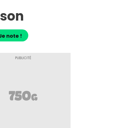
ison
Je note !