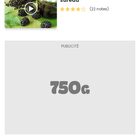
sureau
(22 notes)