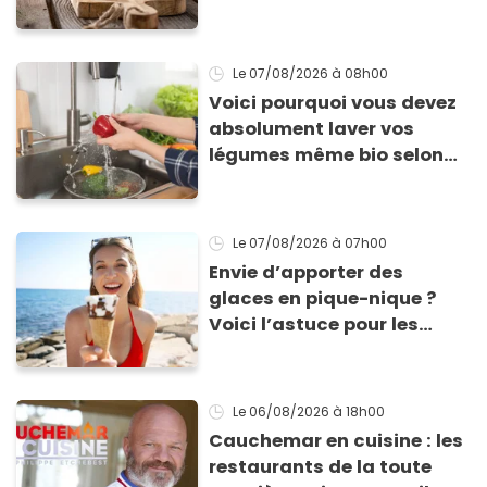
Le 07/08/2026
à 08h00
Voici pourquoi vous devez
absolument laver vos
légumes même bio selon
cette experte en hygiène
Le 07/08/2026
à 07h00
Envie d’apporter des
glaces en pique-nique ?
Voici l’astuce pour les
transporter facilement et
les conserver sans qu’elles
ne fondent !
Le 06/08/2026
à 18h00
Cauchemar en cuisine : les
restaurants de la toute