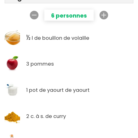
6 personnes
½
l de bouillon de volaille
3 pommes
1 pot de yaourt de yaourt
2 c. à s. de curry