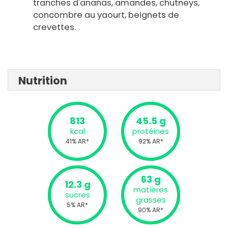
tranches d'ananas, amandes, chutneys,
concombre au yaourt, beignets de
crevettes.
Nutrition
813
45.5 g
kcal
protéines
41% AR*
92% AR*
63 g
12.3 g
matières
sucres
grasses
5% AR*
90% AR*