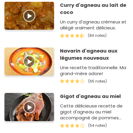
Curry d'agneau au lait de
coco
Un curry d'agneau crémeux et
allégé vraiment délicieux.
(84 notes)
Navarin d'agneau aux
légumes nouveaux
Une recette traditionnelle. Ma
grand-mère adore!
(65 notes)
Gigot d'agneau au miel
Cette délicieuse recette de
gigot d'agneau au miel
accompagné de pommes
dauphines, comblera petits et
(54 notes)
grands.