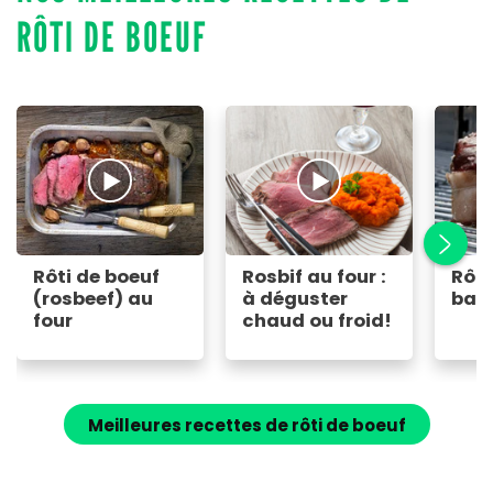
RÔTI DE BOEUF
Rôti de boeuf
Rosbif au four :
Rôti
(rosbeef) au
à déguster
bar
four
chaud ou froid!
Meilleures recettes de rôti de boeuf