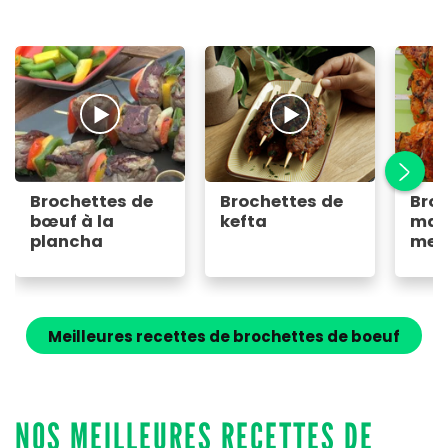
Brochettes de
Brochettes de
Bro
bœuf à la
kefta
mari
plancha
mex
bar
Meilleures recettes de brochettes de boeuf
NOS MEILLEURES RECETTES DE