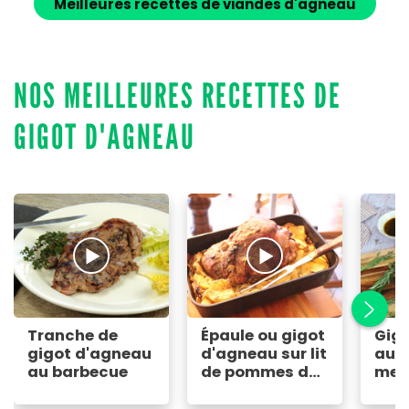
Meilleures recettes de viandes d'agneau
NOS MEILLEURES RECETTES DE
GIGOT D'AGNEAU
Tranche de
Épaule ou gigot
Gig
gigot d'agneau
d'agneau sur lit
au f
au barbecue
de pommes de
meil
terre
rece