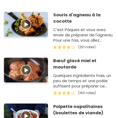
Souris d'agneau à la
cocotte
C'est Pâques et vous avez
envie de préparer de l'agneau.
Pour une fois, vous allez
changer un peu du classique
(251 notes)
gigot d'agneau de votre
enfance. Donc, v…
Bœuf glacé miel et
moutarde
Quelques ingrédients frais, un
peu de temps et une poêle
suffisent pour préparer ce
délicieux repas, à la portée de
(160 notes)
tous. &…
Polpette napolitaines
(boulettes de viande)