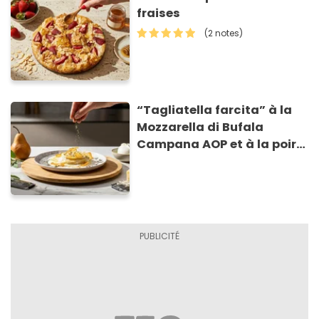
fraises
(2 notes)
“Tagliatella farcita” à la
Mozzarella di Bufala
Campana AOP et à la poire
caramélisée, sur fondue et
tuiles croustillants de
Asiago AOP