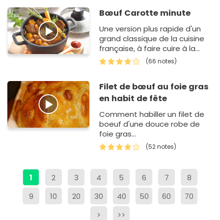
Bœuf Carotte minute
Une version plus rapide d'un
grand classique de la cuisine
française, à faire cuire à la
cocotte-minute.
(66 notes)
Filet de bœuf au foie gras
en habit de fête
Comment habiller un filet de
boeuf d'une douce robe de
foie gras...
(52 notes)
1
2
3
4
5
6
7
8
9
10
20
30
40
50
60
70
>
>>