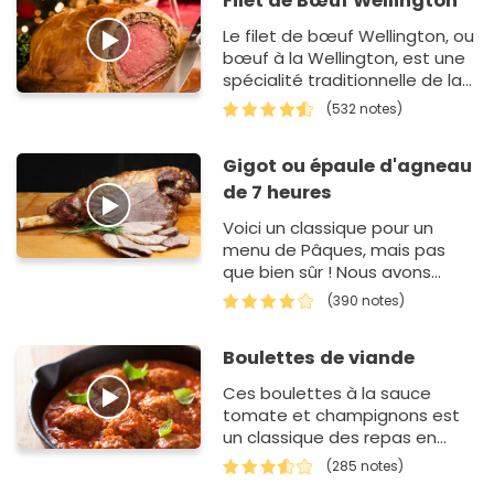
Filet de Bœuf Wellington
Le filet de bœuf Wellington, ou
bœuf à la Wellington, est une
spécialité traditionnelle de la
cuisine anglaise. Il s'agit d'u…
(532 notes)
Gigot ou épaule d'agneau
de 7 heures
Voici un classique pour un
menu de Pâques, mais pas
que bien sûr ! Nous avons
choisis le gigot, mais cette
(390 notes)
préparation s'adapte à un
autre…
Boulettes de viande
Ces boulettes à la sauce
tomate et champignons est
un classique des repas en
famille.
(285 notes)