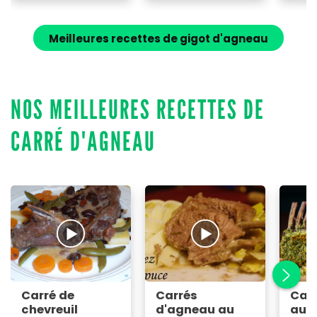
Meilleures recettes de gigot d'agneau
NOS MEILLEURES RECETTES DE
CARRÉ D'AGNEAU
Carré de
Carrés
Car
chevreuil
d'agneau au
aux 