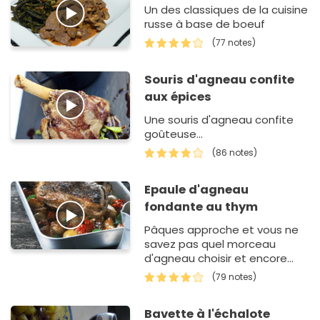
Un des classiques de la cuisine
russe à base de boeuf
(77 notes)
Souris d'agneau confite
aux épices
Une souris d'agneau confite
goûteuse...
(86 notes)
Epaule d'agneau
fondante au thym
Pâques approche et vous ne
savez pas quel morceau
d'agneau choisir et encore
moins comment faire pour
(79 notes)
cuisiner ce morceau de viande
? Avec cette rec…
Bavette à l'échalote