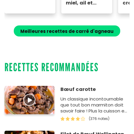
miel, ail et
cro
romarin
Meilleures recettes de carré d'agneau
RECETTES RECOMMANDÉES
Bœuf carotte
Un classique incontournable
que tout bon marmiton doit
savoir faire ! Plus la cuisson est
longue et lente, meilleur sera
(376 notes)
le résultat.