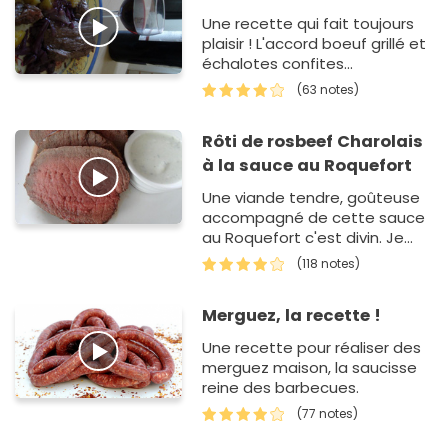
Une recette qui fait toujours
plaisir ! L'accord boeuf grillé et
échalotes confites...
(63 notes)
Rôti de rosbeef Charolais
à la sauce au Roquefort
Une viande tendre, goûteuse
accompagné de cette sauce
au Roquefort c'est divin. Je
n'ai pas mis de beurre, je
(118 notes)
voulais une sauce moins
grasse.
Merguez, la recette !
Une recette pour réaliser des
merguez maison, la saucisse
reine des barbecues.
(77 notes)