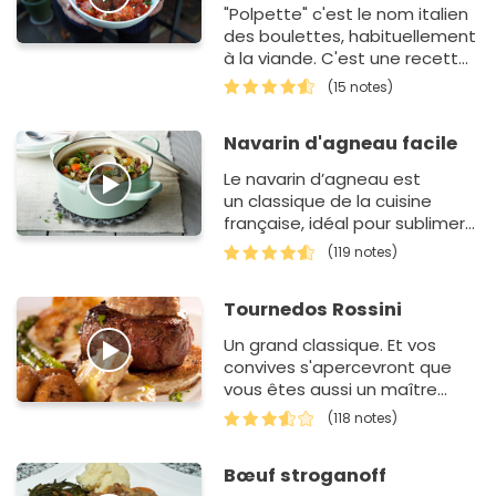
"Polpette" c'est le nom italien
des boulettes, habituellement
à la viande. C'est une recette
très populaire en Italie, qui se
(15 notes)
décline en plusie…
Navarin d'agneau facile
Le navarin d’agneau est
un classique de la cuisine
française, idéal pour sublimer
le collier d'agneau, un
(119 notes)
morceau qui devient
incroyablemen…
Tournedos Rossini
Un grand classique. Et vos
convives s'apercevront que
vous êtes aussi un maître
digne d'étoiles dans un
(118 notes)
célèbre guide gastronomique
!
Bœuf stroganoff