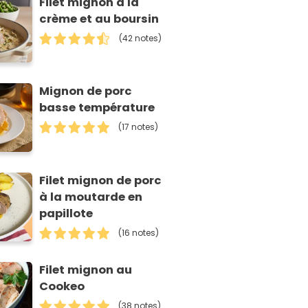
Filet mignon à la
crème et au boursin
(42 notes)
Mignon de porc
basse température
(17 notes)
Filet mignon de porc
à la moutarde en
papillote
(16 notes)
Filet mignon au
Cookeo
(38 notes)