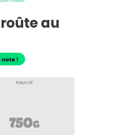
e porc maison
croûte au
 note !