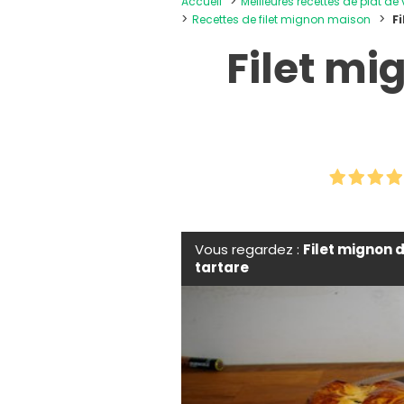
Accueil
Meilleures recettes de plat de
Recettes de filet mignon maison
F
Filet mi
Vous regardez :
Filet mignon 
tartare