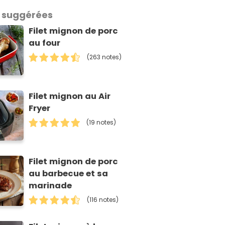
 suggérées
Filet mignon de porc
au four
(263 notes)
Filet mignon au Air
Fryer
(19 notes)
Filet mignon de porc
au barbecue et sa
marinade
(116 notes)