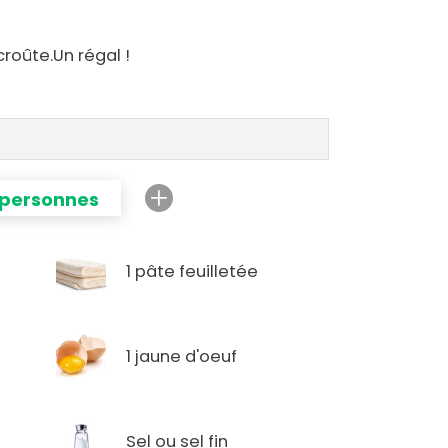
croûte.Un régal !
 personnes
1 pâte feuilletée
1 jaune d'oeuf
Sel ou sel fin