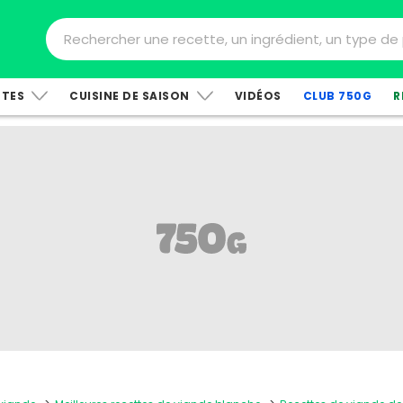
TTES
CUISINE DE SAISON
VIDÉOS
CLUB 750G
R