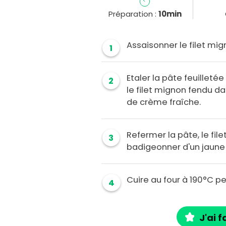
Préparation :
10min
Assaisonner le filet mig
1
Etaler la pâte feuilletée
2
le filet mignon fendu da
de crème fraîche.
Refermer la pâte, le file
3
badigeonner d'un jaune 
Cuire au four à 190°C p
4
J'ai f