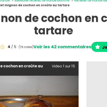
 viande
Meilleures recettes de viande blanche
Recettes de viande d
ilet mignon de cochon en croûte au tartare
gnon de cochon en 
tartare
Voir les 42 commentaires
4
/ 5
Je
(76 notes)
de cochon en croûte au
Video 1 sur 15