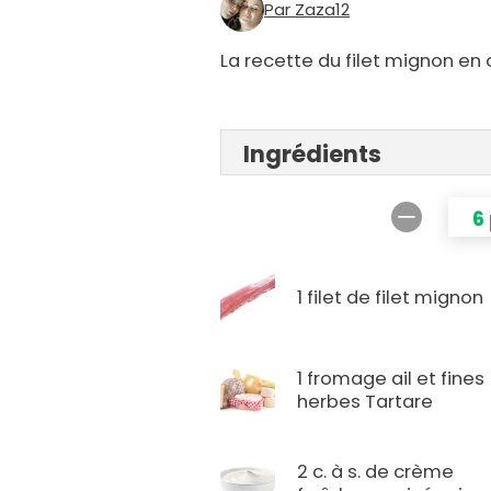
Par Zaza12
La recette du filet mignon en 
Ingrédients
6
1 filet de filet mignon
1 fromage ail et fines
herbes Tartare
2 c. à s. de crème