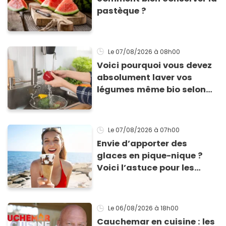
pastèque ?
Le 07/08/2026
à 08h00
Voici pourquoi vous devez
absolument laver vos
légumes même bio selon
cette experte en hygiène
Le 07/08/2026
à 07h00
Envie d’apporter des
glaces en pique-nique ?
Voici l’astuce pour les
transporter facilement et
les conserver sans qu’elles
ne fondent !
Le 06/08/2026
à 18h00
Cauchemar en cuisine : les