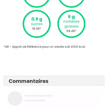
6 g
0.9 g
matières
sucres
grasses
1% AR*
9% AR*
*AR - Apport de Référence pour un adulte soit 2000 kcal
Commentaires