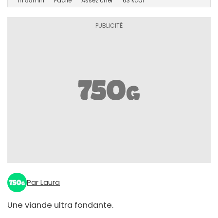
1h 55min
Facile
Assez cher
63 kcal
Par Laura
Une viande ultra fondante.