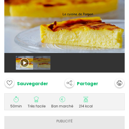
Partager
Sauvegarder
50min
Très facile
Bon marché
214 kcal