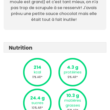
moule est grand) et c'est tant mieux, on n'a
pas trop de scrupule à se resservir! J'avais
prévu une petite sauce chocolat mais elle
était tout à fait inutile!
Nutrition
214
4.3 g
kcal
protéines
11% AR*
9% AR*
10.3 g
24.4 g
matières
sucres
grasses
10% AR*