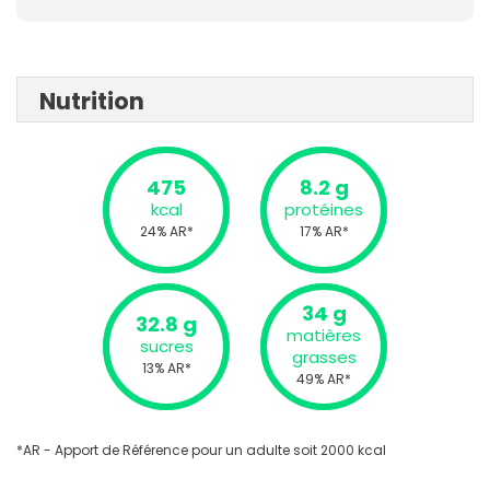
Nutrition
475
8.2 g
kcal
protéines
24% AR*
17% AR*
34 g
32.8 g
matières
sucres
grasses
13% AR*
49% AR*
*AR - Apport de Référence pour un adulte soit 2000 kcal