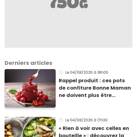
Derniers articles
Le 04/08/2026
à 18h00
Rappel produit : ces pots
de confiture Bonne Maman
ne doivent plus être
consommés en raison d'un
risque de présence de
morceaux de verre
Le 04/08/2026
à 17h30
« Rien à voir avec celles en
bouteille » : découvrez la