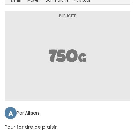
17min
Moyen
Bon marché
475 kcal
A
Par Allison
Pour fondre de plaisir !