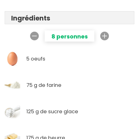
Ingrédients
8 personnes
5 oeufs
75 g de farine
125 g de sucre glace
175 g de beurre